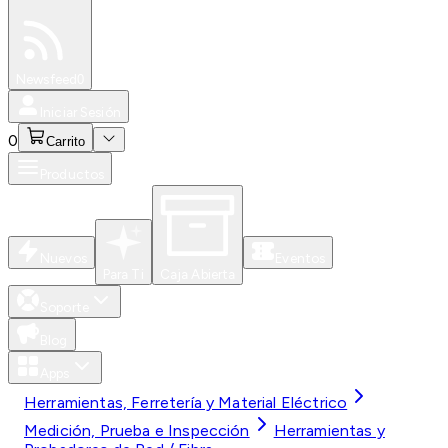
Especiales
Newsfeed
0
Iniciar Sesión
0
Carrito
Productos
Nuevos
Eventos
Para Ti
Caja Abierta
Soporte
Blog
Apps
Herramientas, Ferretería y Material Eléctrico
Medición, Prueba e Inspección
Herramientas y