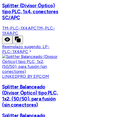
Splitter (Divisor Óptico)
tipo PLC, 1x4, conectores
SC/APC
TM-PLC-1X4APC
TM-PLC-
1X4APC
Reemplazo sugerido:
LP-
PLC-1X4APC
LINKEDPRO BY EPCOM
Splitter Balanceado
(Divisor Óptico) tipo PLC,
1x2, (50/50), para fusión
(sin conectores)
Splitter Balanceado