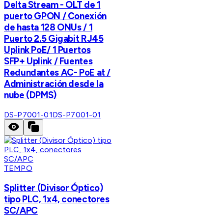
Delta Stream - OLT de 1
puerto GPON / Conexión
de hasta 128 ONUs / 1
Puerto 2.5 Gigabit RJ45
Uplink PoE/ 1 Puertos
SFP+ Uplink / Fuentes
Redundantes AC- PoE at /
Administración desde la
nube (DPMS)
DS-P7001-01
DS-P7001-01
TEMPO
Splitter (Divisor Óptico)
tipo PLC, 1x4, conectores
SC/APC