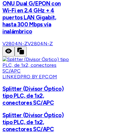
ONU Dual G/EPON con
Wi-Fi en 2.4 GHz + 4
puertos LAN Gigabit,
hasta 300 Mbps vía
inalámbrico
V2804N-Z
V2804N-Z
LINKEDPRO BY EPCOM
Splitter (Divisor Óptico)
tipo PLC, de 1x2,
conectores SC/APC
Splitter (Divisor Óptico)
tipo PLC, de 1x2,
conectores SC/APC