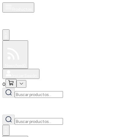
Productos
0
Especiales
Newsfeed
0
Iniciar Sesión
0
0