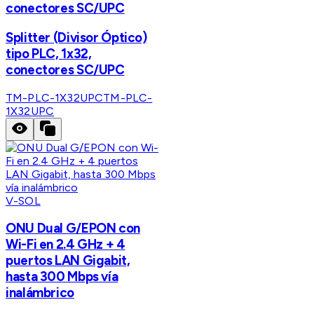
conectores SC/UPC
Splitter (Divisor Óptico)
tipo PLC, 1x32,
conectores SC/UPC
TM-PLC-1X32UPC
TM-PLC-
1X32UPC
V-SOL
ONU Dual G/EPON con
Wi-Fi en 2.4 GHz + 4
puertos LAN Gigabit,
hasta 300 Mbps vía
inalámbrico