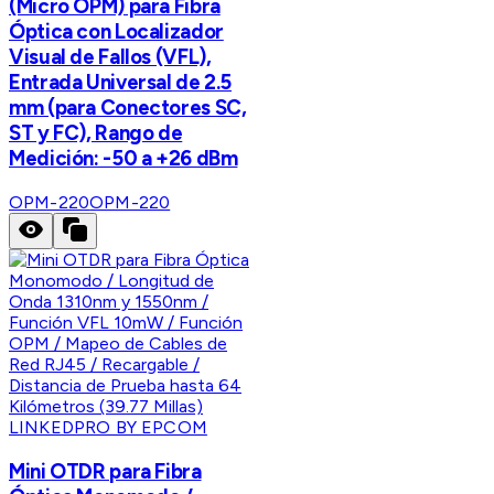
(Micro OPM) para Fibra
Óptica con Localizador
Visual de Fallos (VFL),
Entrada Universal de 2.5
mm (para Conectores SC,
ST y FC), Rango de
Medición: -50 a +26 dBm
OPM-220
OPM-220
LINKEDPRO BY EPCOM
Mini OTDR para Fibra