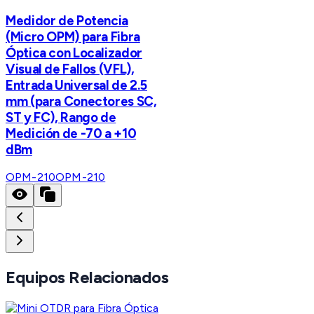
Medidor de Potencia
(Micro OPM) para Fibra
Óptica con Localizador
Visual de Fallos (VFL),
Entrada Universal de 2.5
mm (para Conectores SC,
ST y FC), Rango de
Medición de -70 a +10
dBm
OPM-210
OPM-210
Equipos Relacionados