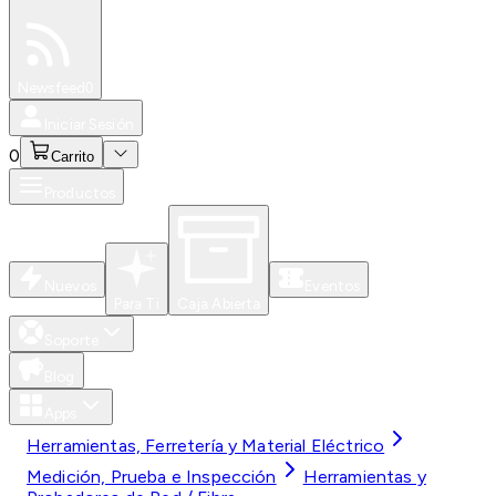
Especiales
Newsfeed
0
Iniciar Sesión
0
Carrito
Productos
Nuevos
Eventos
Para Ti
Caja Abierta
Soporte
Blog
Apps
Herramientas, Ferretería y Material Eléctrico
Medición, Prueba e Inspección
Herramientas y