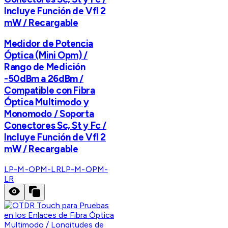
Incluye Función de Vfl 2
mW / Recargable
Medidor de Potencia
Óptica (Mini Opm) /
Rango de Medición
-50dBm a 26dBm /
Compatible con Fibra
Óptica Multimodo y
Monomodo / Soporta
Conectores Sc, St y Fc /
Incluye Función de Vfl 2
mW / Recargable
LP-M-OPM-LR
LP-M-OPM-
LR