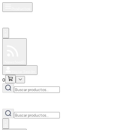
Productos
0
Especiales
Newsfeed
0
Iniciar Sesión
0
0