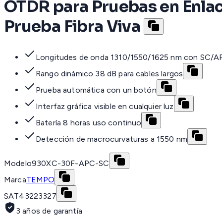
OTDR para Pruebas en Enlac
Prueba Fibra Viva
Longitudes de onda 1310/1550/1625 nm con SC/A
Rango dinámico 38 dB para cables largos
Prueba automática con un botón
Interfaz gráfica visible en cualquier luz
Batería 8 horas uso continuo
Detección de macrocurvaturas a 1550 nm
Modelo
930XC-30F-APC-SC
Marca
TEMPO
SAT
43223327
3 años de garantía