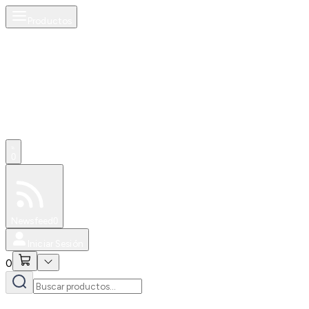
Productos
0
Especiales
Newsfeed
0
Iniciar Sesión
0