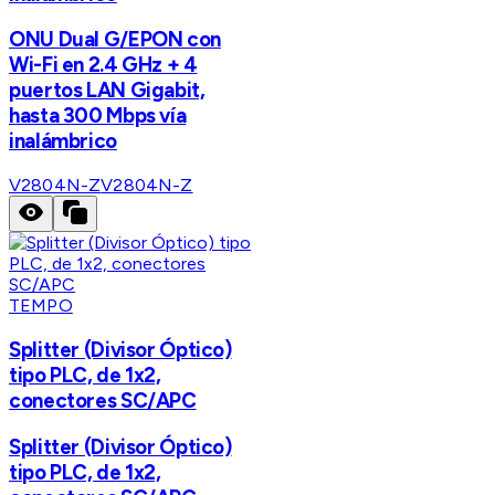
ONU Dual G/EPON con
Wi-Fi en 2.4 GHz + 4
puertos LAN Gigabit,
hasta 300 Mbps vía
inalámbrico
V2804N-Z
V2804N-Z
TEMPO
Splitter (Divisor Óptico)
tipo PLC, de 1x2,
conectores SC/APC
Splitter (Divisor Óptico)
tipo PLC, de 1x2,