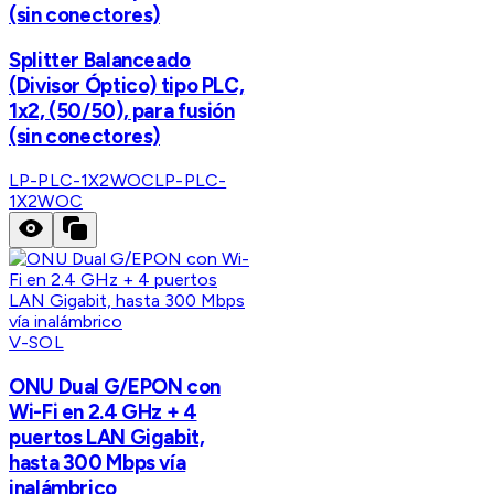
(sin conectores)
Splitter Balanceado
(Divisor Óptico) tipo PLC,
1x2, (50/50), para fusión
(sin conectores)
LP-PLC-1X2WOC
LP-PLC-
1X2WOC
V-SOL
ONU Dual G/EPON con
Wi-Fi en 2.4 GHz + 4
puertos LAN Gigabit,
hasta 300 Mbps vía
inalámbrico