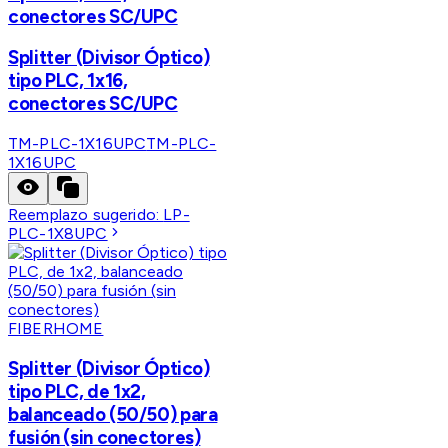
conectores SC/UPC
Splitter (Divisor Óptico)
tipo PLC, 1x16,
conectores SC/UPC
TM-PLC-1X16UPC
TM-PLC-
1X16UPC
Reemplazo sugerido:
LP-
PLC-1X8UPC
FIBERHOME
Splitter (Divisor Óptico)
tipo PLC, de 1x2,
balanceado (50/50) para
fusión (sin conectores)