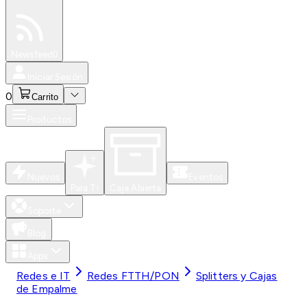
Especiales
Newsfeed
0
Iniciar Sesión
0
Carrito
Productos
Nuevos
Eventos
Para Ti
Caja Abierta
Soporte
Blog
Apps
Redes e IT
Redes FTTH/PON
Splitters y Cajas
de Empalme