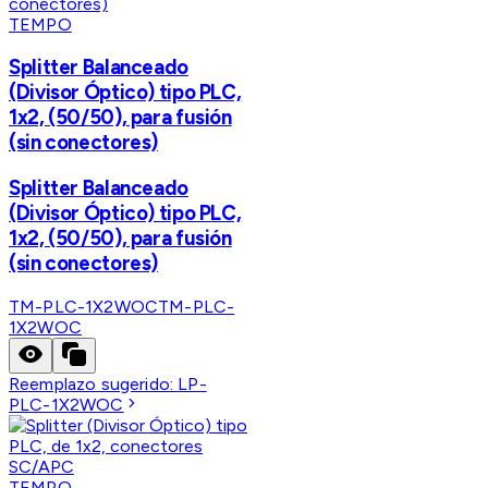
TEMPO
Splitter Balanceado
(Divisor Óptico) tipo PLC,
1x2, (50/50), para fusión
(sin conectores)
Splitter Balanceado
(Divisor Óptico) tipo PLC,
1x2, (50/50), para fusión
(sin conectores)
TM-PLC-1X2WOC
TM-PLC-
1X2WOC
Reemplazo sugerido:
LP-
PLC-1X2WOC
TEMPO