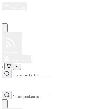
Productos
0
Especiales
Newsfeed
0
Iniciar Sesión
0
0