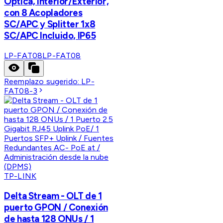
Óptica, Interior/Exterior,
con 8 Acopladores
SC/APC y Splitter 1x8
SC/APC Incluido, IP65
LP-FAT08
LP-FAT08
Reemplazo sugerido:
LP-
FAT08-3
TP-LINK
Delta Stream - OLT de 1
puerto GPON / Conexión
de hasta 128 ONUs / 1