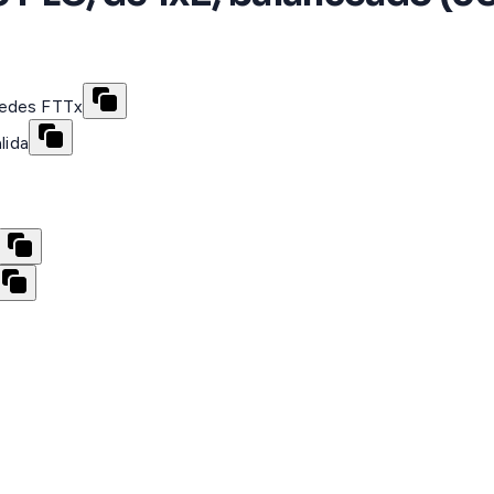
redes FTTx
lida