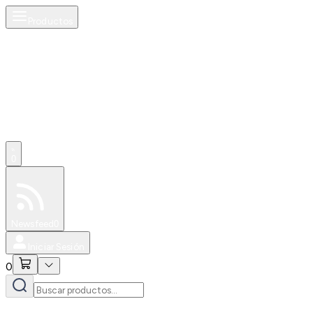
Productos
0
Especiales
Newsfeed
0
Iniciar Sesión
0