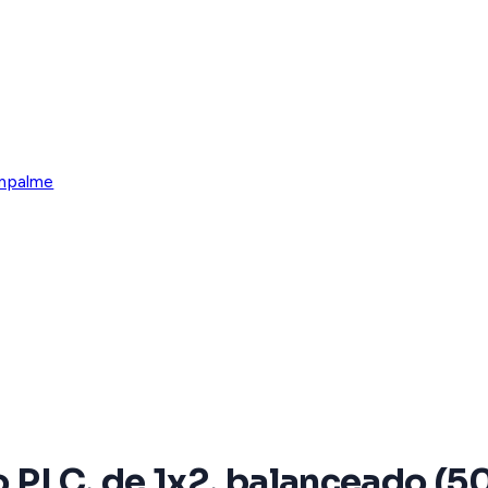
Empalme
po PLC, de 1x2, balanceado (5