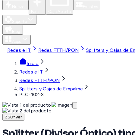
Nuevos
Eventos
Para Ti
Caja Abierta
Soporte
Blog
Apps
Redes e IT
Redes FTTH/PON
Splitters y Cajas de 
Inicio
Redes e IT
Redes FTTH/PON
Splitters y Cajas de Empalme
PLC-102-S
360°
Ver
Splitter (Divisor Óptico) ti