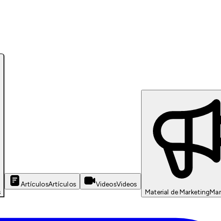
Artículos
Artículos
Videos
Videos
s
Material de Marketing
Mar