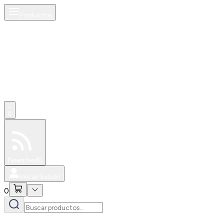
Productos
0
Especiales
Newsfeed
0
Iniciar Sesión
0