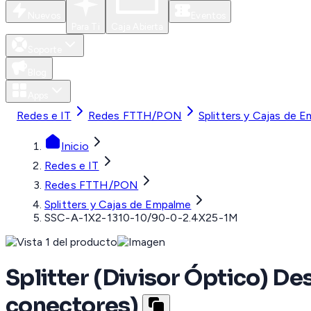
Nuevos
Eventos
Para Ti
Caja Abierta
Soporte
Blog
Apps
Redes e IT
Redes FTTH/PON
Splitters y Cajas de 
Inicio
Redes e IT
Redes FTTH/PON
Splitters y Cajas de Empalme
SSC-A-1X2-1310-10/90-0-2.4X25-1M
Splitter (Divisor Óptico) De
conectores)