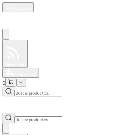
Productos
0
Especiales
Newsfeed
0
Iniciar Sesión
0
0