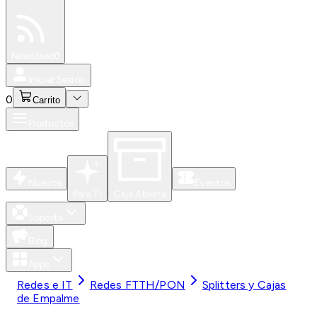
Especiales
Newsfeed
0
Iniciar Sesión
0
Carrito
Productos
Nuevos
Eventos
Para Ti
Caja Abierta
Soporte
Blog
Apps
Redes e IT
Redes FTTH/PON
Splitters y Cajas
de Empalme