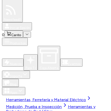
Especiales
Newsfeed
0
Iniciar Sesión
0
Carrito
Productos
Nuevos
Eventos
Para Ti
Caja Abierta
Soporte
Blog
Apps
Herramientas, Ferretería y Material Eléctrico
Medición, Prueba e Inspección
Herramientas y