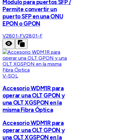
Módulo para puertos SFP /
Permite convertir un
puerto SFP en una ONU
EPON o GPON
V2801-F
V2801-F
V-SOL
Accesorio WDM1R para
operar una OLT GPON y
una OLT XGSPON en la
misma Fibra Óptica
Accesorio WDM1R para
operar una OLT GPON y
una OLT XGSPON en la