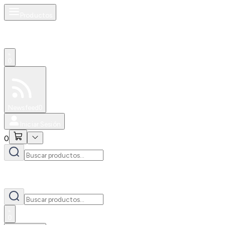
Productos
0
Especiales
Newsfeed
0
Iniciar Sesión
0
0