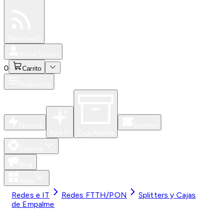
Especiales
Newsfeed
0
Iniciar Sesión
0
Carrito
Productos
Nuevos
Eventos
Para Ti
Caja Abierta
Soporte
Blog
Apps
Redes e IT
Redes FTTH/PON
Splitters y Cajas
de Empalme