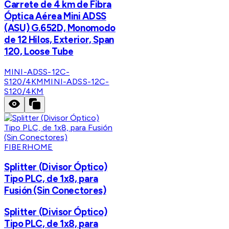
Carrete de 4 km de Fibra
Óptica Aérea Mini ADSS
(ASU) G.652D, Monomodo
de 12 Hilos, Exterior, Span
120, Loose Tube
MINI-ADSS-12C-
S120/4KM
MINI-ADSS-12C-
S120/4KM
FIBERHOME
Splitter (Divisor Óptico)
Tipo PLC, de 1x8, para
Fusión (Sin Conectores)
Splitter (Divisor Óptico)
Tipo PLC, de 1x8, para