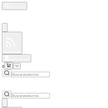
Productos
0
Especiales
Newsfeed
0
Iniciar Sesión
0
0