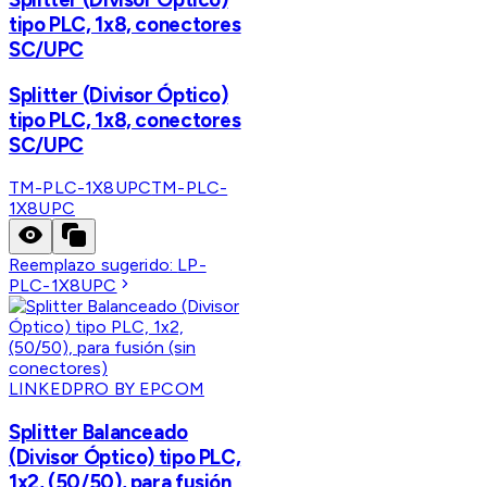
tipo PLC, 1x8, conectores
SC/UPC
Splitter (Divisor Óptico)
tipo PLC, 1x8, conectores
SC/UPC
TM-PLC-1X8UPC
TM-PLC-
1X8UPC
Reemplazo sugerido:
LP-
PLC-1X8UPC
LINKEDPRO BY EPCOM
Splitter Balanceado
(Divisor Óptico) tipo PLC,
1x2, (50/50), para fusión