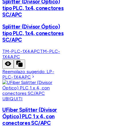
Splitter (Divisor Óptico)
tipo PLC, 1x4, conectores
SC/APC
Splitter (Divisor Óptico)
tipo PLC, 1x4, conectores
SC/APC
TM-PLC-1X4APC
TM-PLC-
1X4APC
Reemplazo sugerido:
LP-
PLC-1X4APC
UBIQUITI
UFiber Splitter (Divisor
Óptico) PLC 1 x 4, con
conectores SC/APC