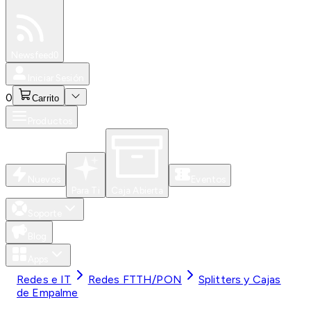
Especiales
Newsfeed
0
Iniciar Sesión
0
Carrito
Productos
Nuevos
Eventos
Para Ti
Caja Abierta
Soporte
Blog
Apps
Redes e IT
Redes FTTH/PON
Splitters y Cajas
de Empalme