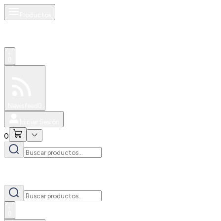
Productos
0
Especiales
Newsfeed
0
Iniciar Sesión
0
0