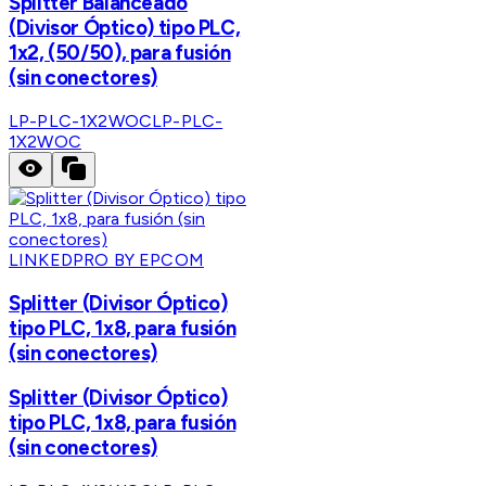
Splitter Balanceado
(Divisor Óptico) tipo PLC,
1x2, (50/50), para fusión
(sin conectores)
LP-PLC-1X2WOC
LP-PLC-
1X2WOC
LINKEDPRO BY EPCOM
Splitter (Divisor Óptico)
tipo PLC, 1x8, para fusión
(sin conectores)
Splitter (Divisor Óptico)
tipo PLC, 1x8, para fusión
(sin conectores)