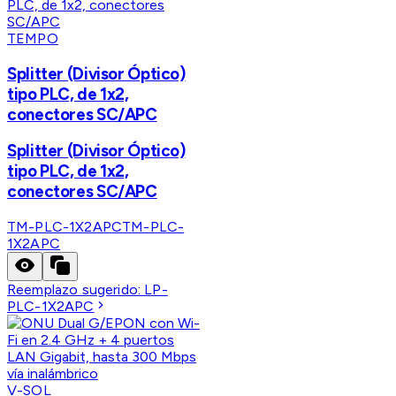
TEMPO
Splitter (Divisor Óptico)
tipo PLC, de 1x2,
conectores SC/APC
Splitter (Divisor Óptico)
tipo PLC, de 1x2,
conectores SC/APC
TM-PLC-1X2APC
TM-PLC-
1X2APC
Reemplazo sugerido:
LP-
PLC-1X2APC
V-SOL