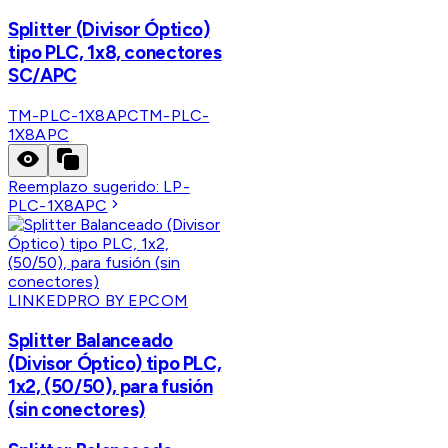
Splitter (Divisor Óptico)
tipo PLC, 1x8, conectores
SC/APC
TM-PLC-1X8APC
TM-PLC-
1X8APC
Reemplazo sugerido:
LP-
PLC-1X8APC
LINKEDPRO BY EPCOM
Splitter Balanceado
(Divisor Óptico) tipo PLC,
1x2, (50/50), para fusión
(sin conectores)