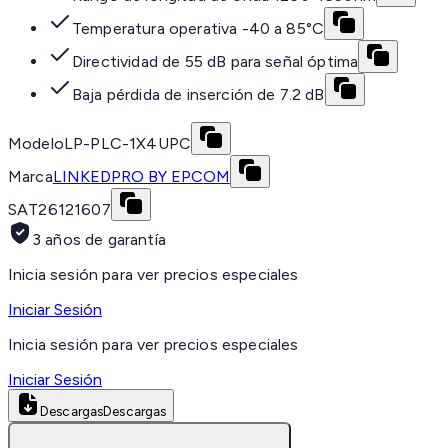
Temperatura operativa -40 a 85°C
Directividad de 55 dB para señal óptima
Baja pérdida de inserción de 7.2 dB
Modelo
LP-PLC-1X4UPC
Marca
LINKEDPRO BY EPCOM
SAT
26121607
3 años de garantía
Inicia sesión para ver precios especiales
Iniciar Sesión
Inicia sesión para ver precios especiales
Iniciar Sesión
Descargas
Descargas