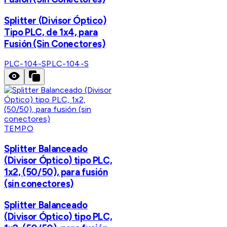
Splitter (Divisor Óptico)
Tipo PLC, de 1x4, para
Fusión (Sin Conectores)
PLC-104-S
PLC-104-S
TEMPO
Splitter Balanceado
(Divisor Óptico) tipo PLC,
1x2, (50/50), para fusión
(sin conectores)
Splitter Balanceado
(Divisor Óptico) tipo PLC,