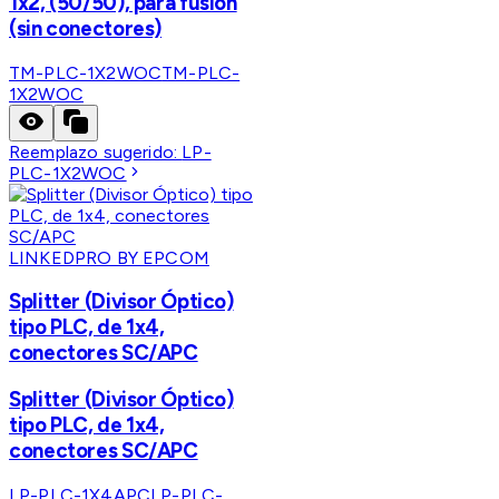
1x2, (50/50), para fusión
(sin conectores)
TM-PLC-1X2WOC
TM-PLC-
1X2WOC
Reemplazo sugerido:
LP-
PLC-1X2WOC
LINKEDPRO BY EPCOM
Splitter (Divisor Óptico)
tipo PLC, de 1x4,
conectores SC/APC
Splitter (Divisor Óptico)
tipo PLC, de 1x4,
conectores SC/APC
LP-PLC-1X4APC
LP-PLC-