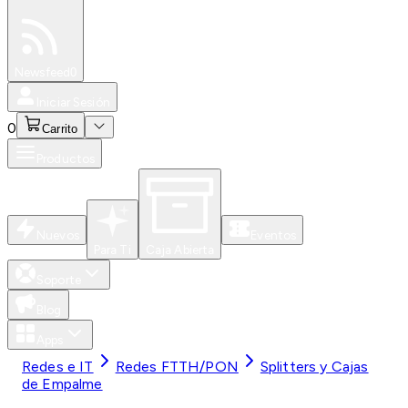
Especiales
Newsfeed
0
Iniciar Sesión
0
Carrito
Productos
Nuevos
Eventos
Para Ti
Caja Abierta
Soporte
Blog
Apps
Redes e IT
Redes FTTH/PON
Splitters y Cajas
de Empalme