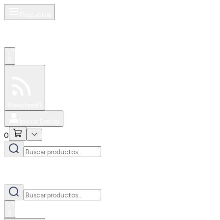
Productos
0
Especiales
Newsfeed
0
Iniciar Sesión
0
0