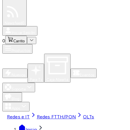
Especiales
Newsfeed
0
Iniciar Sesión
0
Carrito
Productos
Nuevos
Eventos
Para Ti
Caja Abierta
Soporte
Blog
Apps
Redes e IT
Redes FTTH/PON
OLTs
Inicio