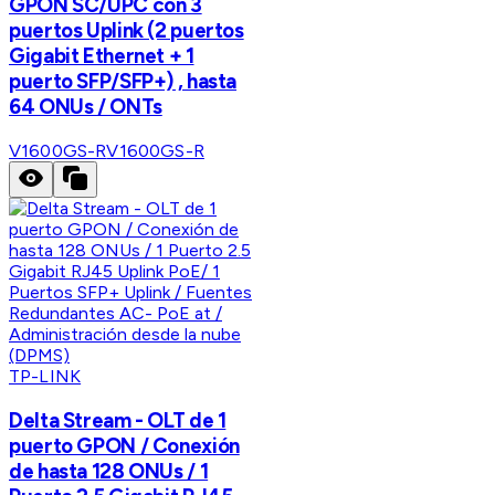
GPON SC/UPC con 3
puertos Uplink (2 puertos
Gigabit Ethernet + 1
puerto SFP/SFP+) , hasta
64 ONUs / ONTs
V1600GS-R
V1600GS-R
TP-LINK
Delta Stream - OLT de 1
puerto GPON / Conexión
de hasta 128 ONUs / 1