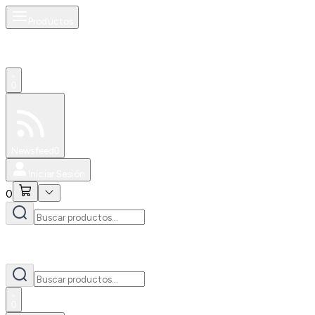
Productos
0
Especiales
Newsfeed
0
Iniciar Sesión
0
0