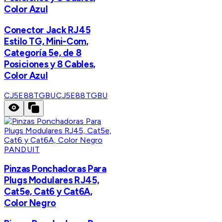
Color Azul
Conector Jack RJ45
Estilo TG, Mini-Com,
Categoría 5e, de 8
Posiciones y 8 Cables,
Color Azul
CJ5E88TGBU
CJ5E88TGBU
PANDUIT
Pinzas Ponchadoras Para
Plugs Modulares RJ45,
Cat5e, Cat6 y Cat6A,
Color Negro