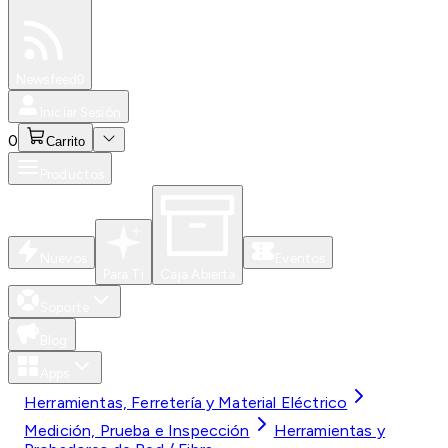
Especiales
Newsfeed
0
Iniciar Sesión
0
Carrito
Productos
Nuevos
Eventos
Para Ti
Caja Abierta
Soporte
Blog
Apps
Herramientas, Ferretería y Material Eléctrico
Medición, Prueba e Inspección
Herramientas y