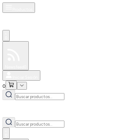
Productos
0
Especiales
Newsfeed
0
Iniciar Sesión
0
0