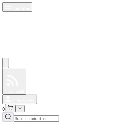
Productos
0
Especiales
Newsfeed
0
Iniciar Sesión
0