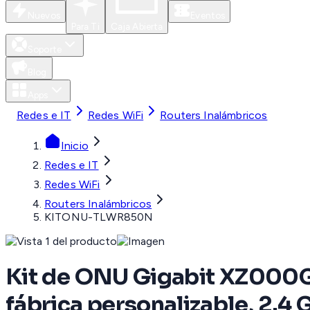
Nuevos
Eventos
Para Ti
Caja Abierta
Soporte
Blog
Apps
Redes e IT
Redes WiFi
Routers Inalámbricos
Inicio
Redes e IT
Redes WiFi
Routers Inalámbricos
KITONU-TLWR850N
Kit de ONU Gigabit XZ000G
fábrica personalizable, 2.4