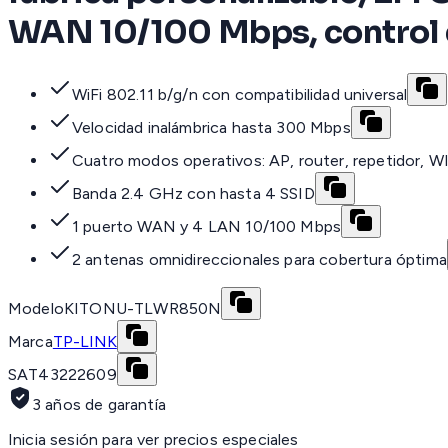
WAN 10/100 Mbps, control 
WiFi 802.11 b/g/n con compatibilidad universal
Velocidad inalámbrica hasta 300 Mbps
Cuatro modos operativos: AP, router, repetidor, W
Banda 2.4 GHz con hasta 4 SSID
1 puerto WAN y 4 LAN 10/100 Mbps
2 antenas omnidireccionales para cobertura óptima
Modelo
KITONU-TLWR850N
Marca
TP-LINK
SAT
43222609
3 años de garantía
Inicia sesión para ver precios especiales