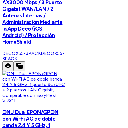
AX3000 Mbps / 3 Puerto
Gigabit WAN/LAN / 2
Antenas Internas /
Administración Mediante
la App Deco (iOS,
Android) / Protección
HomeShield
DECOX55-3PACK
DECOX55-
3PACK
V-SOL
ONU Dual EPON/GPON
con Wi-Fi AC de doble
banda 2.4 Y 5 GHz, 1