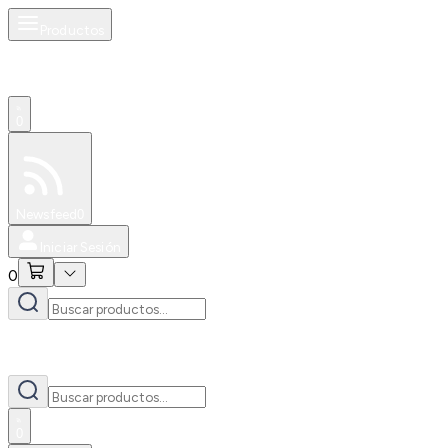
Productos
0
Especiales
Newsfeed
0
Iniciar Sesión
0
0