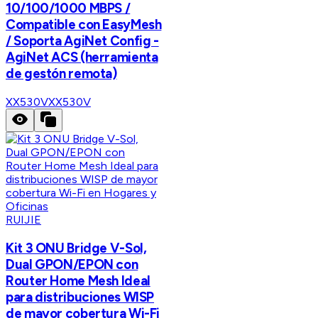
10/100/1000 MBPS /
Compatible con EasyMesh
/ Soporta AgiNet Config -
AgiNet ACS (herramienta
de gestón remota)
XX530V
XX530V
RUIJIE
Kit 3 ONU Bridge V-Sol,
Dual GPON/EPON con
Router Home Mesh Ideal
para distribuciones WISP
de mayor cobertura Wi-Fi