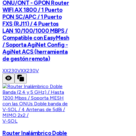
ONU/ONT - GPON Router
WIFI AX 1800 / 1 Puerto
PON SC/APC / 1 Puerto
FXS (RJ11) / 4 Puertos
LAN 10/100/1000 MBPS /
Compatible con EasyMesh
/ Soporta AgiNet Config -
AgiNet ACS (herramienta
de gestón remota)
XX230V
XX230V
V-SOL
Router Inalámbrico Doble