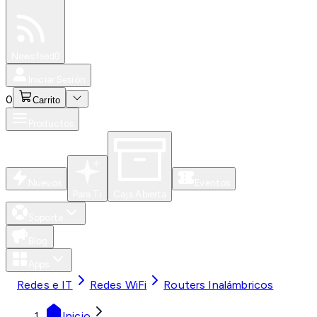
Especiales
Newsfeed
0
Iniciar Sesión
0
Carrito
Productos
Nuevos
Eventos
Para Ti
Caja Abierta
Soporte
Blog
Apps
Redes e IT
Redes WiFi
Routers Inalámbricos
Inicio