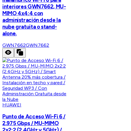
interiores GWN7662, MU-
MIMO 4x4:4 con
administración desde la
nube gratuita o stand-
alone.
GWN7662
GWN7662
HUAWEI
Punto de Acceso Wi-Fi 6 /
2.975 Gbps / MU-MIMO
2x2:2 (2.4GHz y 5GHz) /