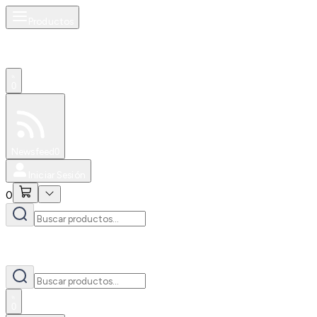
Productos
0
Especiales
Newsfeed
0
Iniciar Sesión
0
0