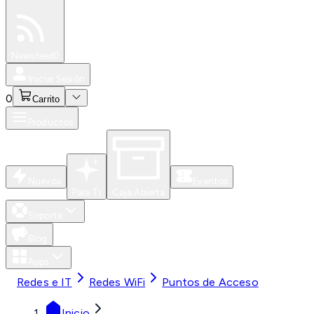
Especiales
Newsfeed
0
Iniciar Sesión
0
Carrito
Productos
Nuevos
Eventos
Para Ti
Caja Abierta
Soporte
Blog
Apps
Redes e IT
Redes WiFi
Puntos de Acceso
Inicio