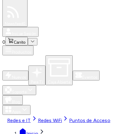
Especiales
Newsfeed
0
Iniciar Sesión
0
Carrito
Productos
Nuevos
Eventos
Para Ti
Caja Abierta
Soporte
Blog
Apps
Redes e IT
Redes WiFi
Puntos de Acceso
Inicio