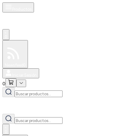
Productos
0
Especiales
Newsfeed
0
Iniciar Sesión
0
0