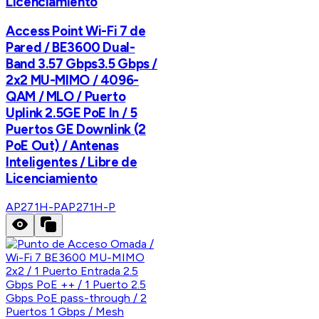
Licenciamiento
Access Point Wi-Fi 7 de
Pared / BE3600 Dual-
Band 3.57 Gbps3.5 Gbps /
2x2 MU-MIMO / 4096-
QAM / MLO / Puerto
Uplink 2.5GE PoE In / 5
Puertos GE Downlink (2
PoE Out) / Antenas
Inteligentes / Libre de
Licenciamiento
AP271H-P
AP271H-P