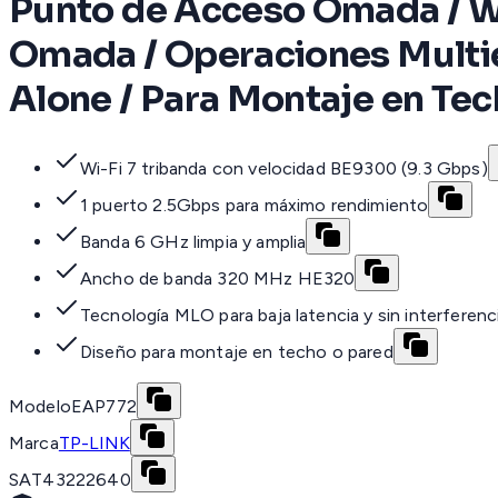
Punto de Acceso Omada / W
Omada / Operaciones Multie
Alone / Para Montaje en Te
Wi-Fi 7 tribanda con velocidad BE9300 (9.3 Gbps)
1 puerto 2.5Gbps para máximo rendimiento
Banda 6 GHz limpia y amplia
Ancho de banda 320 MHz HE320
Tecnología MLO para baja latencia y sin interferenc
Diseño para montaje en techo o pared
Modelo
EAP772
Marca
TP-LINK
SAT
43222640