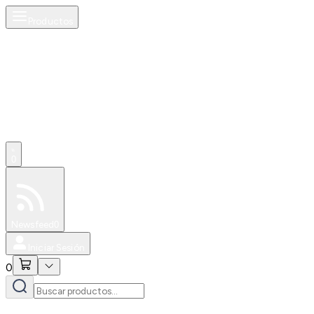
Productos
0
Especiales
Newsfeed
0
Iniciar Sesión
0