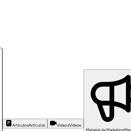
Artículos
Artículos
Videos
Videos
s
Material de Marketing
Mar