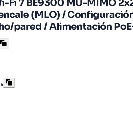
i-Fi 7 BE9300 MU-MIMO 2x2 /
ncale (MLO) / Configuración
cho/pared / Alimentación PoE
ia