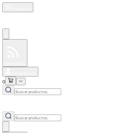
Productos
0
Especiales
Newsfeed
0
Iniciar Sesión
0
0