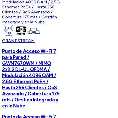
GRANDSTREAM
Punto de Acceso Wi-Fi 7
para Pared /
GWN7670WM / MIMO
2x2:2 DL-UL OFDMA /
Modulación 4096 QAM /
2.5G Ethernet PoE+ /
Hasta 256 Clientes / QoS
Avanzado / Cobertura 175
mts / Gestión Integrada y
en la Nube
Punto de Acceso Wi-Fi 7