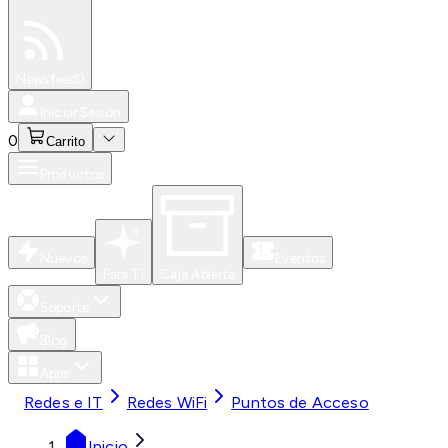
Especiales
Newsfeed
0
Iniciar Sesión
0
Carrito
Productos
Nuevos
Eventos
Para Ti
Caja Abierta
Soporte
Blog
Apps
Redes e IT
Redes WiFi
Puntos de Acceso
Inicio