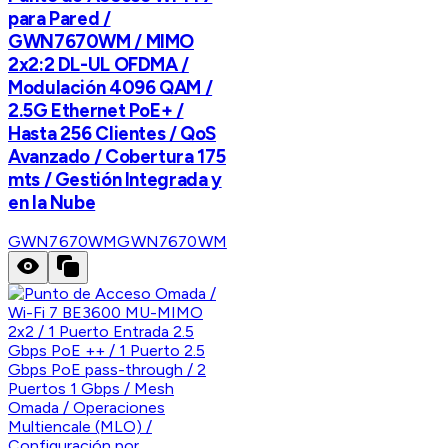
para Pared /
GWN7670WM / MIMO
2x2:2 DL-UL OFDMA /
Modulación 4096 QAM /
2.5G Ethernet PoE+ /
Hasta 256 Clientes / QoS
Avanzado / Cobertura 175
mts / Gestión Integrada y
en la Nube
GWN7670WM
GWN7670WM