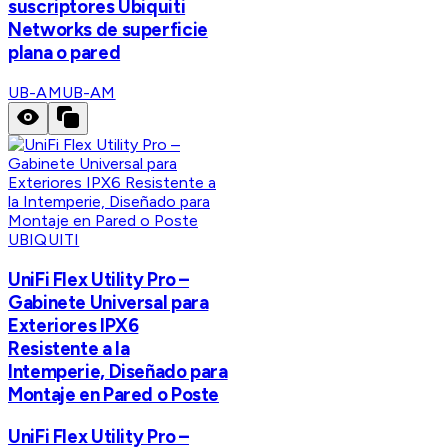
suscriptores Ubiquiti
Networks de superficie
plana o pared
UB-AM
UB-AM
UBIQUITI
UniFi Flex Utility Pro –
Gabinete Universal para
Exteriores IPX6
Resistente a la
Intemperie, Diseñado para
Montaje en Pared o Poste
UniFi Flex Utility Pro –