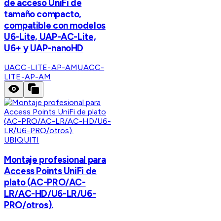
de acceso UniFi de
tamaño compacto,
compatible con modelos
U6-Lite, UAP-AC-Lite,
U6+ y UAP-nanoHD
UACC-LITE-AP-AM
UACC-
LITE-AP-AM
UBIQUITI
Montaje profesional para
Access Points UniFi de
plato (AC-PRO/AC-
LR/AC-HD/U6-LR/U6-
PRO/otros).