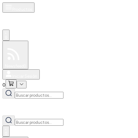
Productos
0
Especiales
Newsfeed
0
Iniciar Sesión
0
0