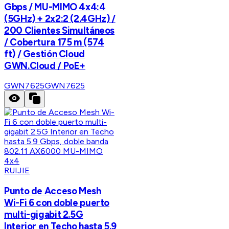
Gbps / MU-MIMO 4x4:4
(5GHz) + 2x2:2 (2.4GHz) /
200 Clientes Simultáneos
/ Cobertura 175 m (574
ft) / Gestión Cloud
GWN.Cloud / PoE+
GWN7625
GWN7625
RUIJIE
Punto de Acceso Mesh
Wi-Fi 6 con doble puerto
multi-gigabit 2.5G
Interior en Techo hasta 5.9