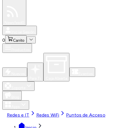
Especiales
Newsfeed
0
Iniciar Sesión
0
Carrito
Productos
Nuevos
Eventos
Para Ti
Caja Abierta
Soporte
Blog
Apps
Redes e IT
Redes WiFi
Puntos de Acceso
Inicio