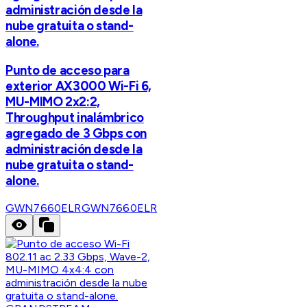
administración desde la
nube gratuita o stand-
alone.
Punto de acceso para
exterior AX3000 Wi-Fi 6,
MU-MIMO 2x2:2,
Throughput inalámbrico
agregado de 3 Gbps con
administración desde la
nube gratuita o stand-
alone.
GWN7660ELR
GWN7660ELR