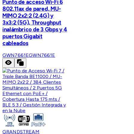
Punto de acceso Wi-Fi 6
802.11ax de pared, MU-
MIMO 2x2:2 (2.4G) y
3x3:2 (5G), Throughput
inalámbrico de 3 Gbps y 4
puertos Gigabit
cableados
GWN7661E
GWN7661E
GRANDSTREAM