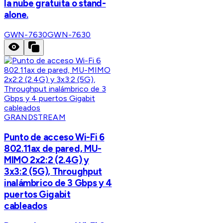
la nube gratuita o stand-
alone.
GWN-7630
GWN-7630
GRANDSTREAM
Punto de acceso Wi-Fi 6
802.11ax de pared, MU-
MIMO 2x2:2 (2.4G) y
3x3:2 (5G), Throughput
inalámbrico de 3 Gbps y 4
puertos Gigabit
cableados