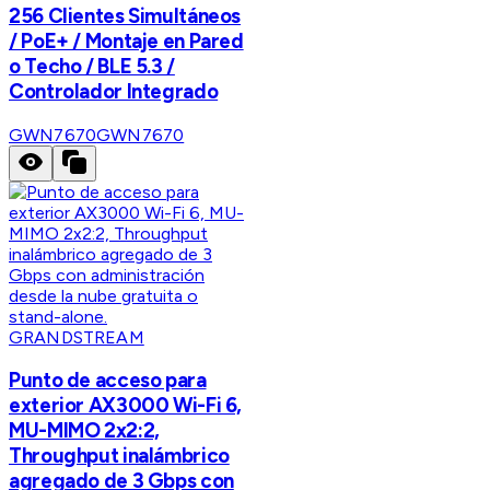
256 Clientes Simultáneos
/ PoE+ / Montaje en Pared
o Techo / BLE 5.3 /
Controlador Integrado
GWN7670
GWN7670
GRANDSTREAM
Punto de acceso para
exterior AX3000 Wi-Fi 6,
MU-MIMO 2x2:2,
Throughput inalámbrico
agregado de 3 Gbps con