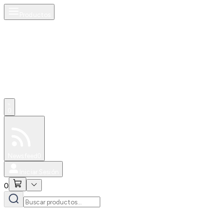
Productos
0
Especiales
Newsfeed
0
Iniciar Sesión
0