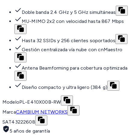
Doble banda 2.4 GHz y 5 GHz simultáneas
MU-MIMO 2x2 con velocidad hasta 867 Mbps
Hasta 32 SSIDs y 256 clientes soportados
Gestión centralizada vía nube con cnMaestro
Antena Beamforming para cobertura optimizada
Diseño compacto y ultra ligero (384 g)
Modelo
PL-E410X00B-RW
Marca
CAMBIUM NETWORKS
SAT
43222608
5 años de garantía