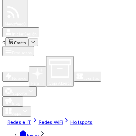
Especiales
Newsfeed
0
Iniciar Sesión
0
Carrito
Productos
Nuevos
Eventos
Para Ti
Caja Abierta
Soporte
Blog
Apps
Redes e IT
Redes WiFi
Hotspots
Inicio