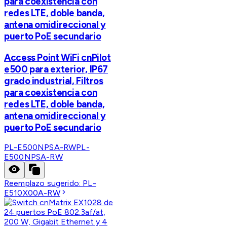
para coexistencia con
redes LTE, doble banda,
antena omidireccional y
puerto PoE secundario
Access Point WiFi cnPilot
e500 para exterior, IP67
grado industrial, Filtros
para coexistencia con
redes LTE, doble banda,
antena omidireccional y
puerto PoE secundario
PL-E500NPSA-RW
PL-
E500NPSA-RW
Reemplazo sugerido:
PL-
E510X00A-RW