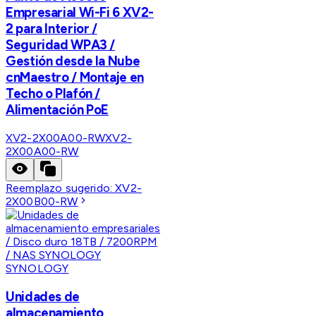
Empresarial Wi-Fi 6 XV2-
2 para Interior /
Seguridad WPA3 /
Gestión desde la Nube
cnMaestro / Montaje en
Techo o Plafón /
Alimentación PoE
XV2-2X00A00-RW
XV2-
2X00A00-RW
Reemplazo sugerido:
XV2-
2X00B00-RW
SYNOLOGY
Unidades de
almacenamiento