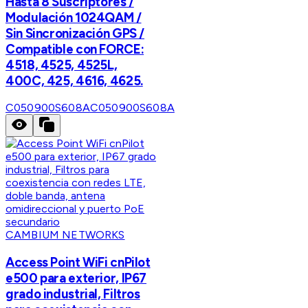
Hasta 8 Suscriptores /
Modulación 1024QAM /
Sin Sincronización GPS /
Compatible con FORCE:
4518, 4525, 4525L,
400C, 425, 4616, 4625.
C050900S608A
C050900S608A
CAMBIUM NETWORKS
Access Point WiFi cnPilot
e500 para exterior, IP67
grado industrial, Filtros