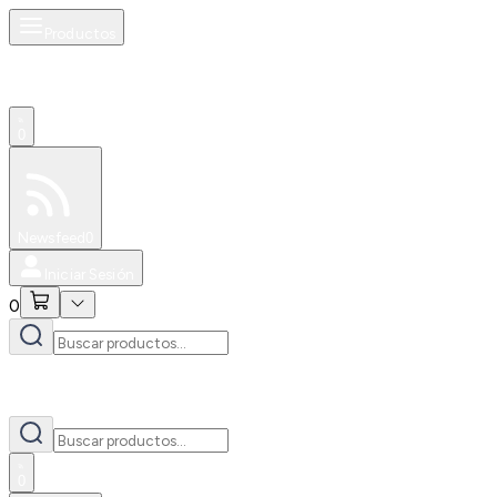
Productos
0
Especiales
Newsfeed
0
Iniciar Sesión
0
0