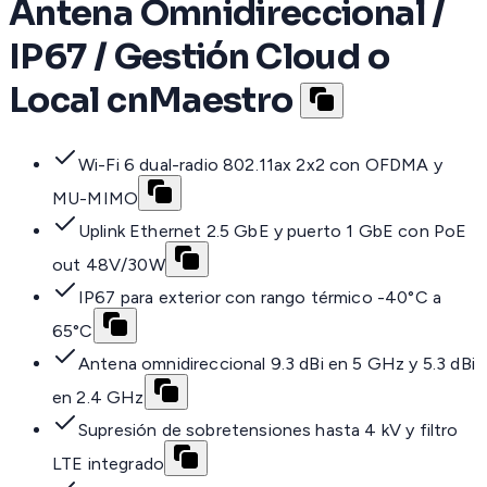
Antena Omnidireccional /
IP67 / Gestión Cloud o
Local cnMaestro
Wi-Fi 6 dual-radio 802.11ax 2x2 con OFDMA y
MU-MIMO
Uplink Ethernet 2.5 GbE y puerto 1 GbE con PoE
out 48V/30W
IP67 para exterior con rango térmico -40°C a
65°C
Antena omnidireccional 9.3 dBi en 5 GHz y 5.3 dBi
en 2.4 GHz
Supresión de sobretensiones hasta 4 kV y filtro
LTE integrado