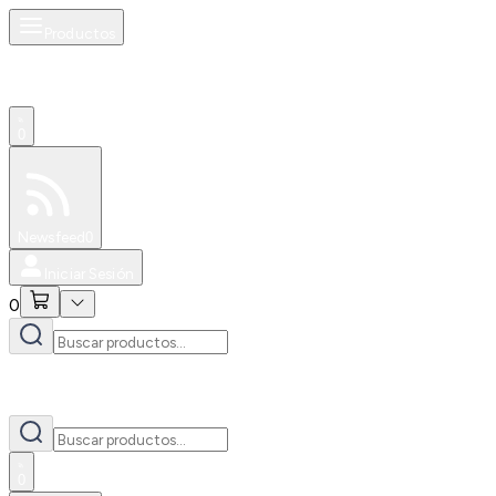
Productos
0
Especiales
Newsfeed
0
Iniciar Sesión
0
0