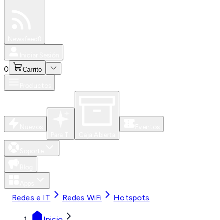
Especiales
Newsfeed
0
Iniciar Sesión
0
Carrito
Productos
Nuevos
Eventos
Para Ti
Caja Abierta
Soporte
Blog
Apps
Redes e IT
Redes WiFi
Hotspots
Inicio