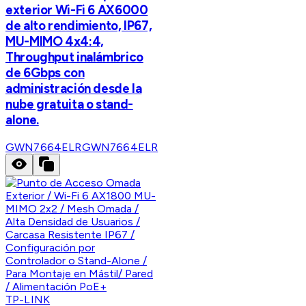
exterior Wi-Fi 6 AX6000
de alto rendimiento, IP67,
MU-MIMO 4x4:4,
Throughput inalámbrico
de 6Gbps con
administración desde la
nube gratuita o stand-
alone.
GWN7664ELR
GWN7664ELR
TP-LINK