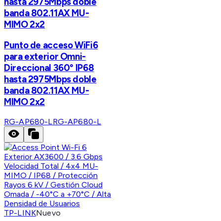
hasta 2975Mbps doble
banda 802.11AX MU-
MIMO 2x2
Punto de acceso WiFi6
para exterior Omni-
Direccional 360° IP68
hasta 2975Mbps doble
banda 802.11AX MU-
MIMO 2x2
RG-AP680-L
RG-AP680-L
TP-LINK
Nuevo