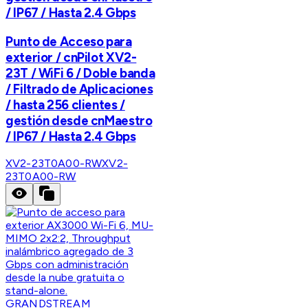
/ IP67 / Hasta 2.4 Gbps
Punto de Acceso para
exterior / cnPilot XV2-
23T / WiFi 6 / Doble banda
/ Filtrado de Aplicaciones
/ hasta 256 clientes /
gestión desde cnMaestro
/ IP67 / Hasta 2.4 Gbps
XV2-23T0A00-RW
XV2-
23T0A00-RW
GRANDSTREAM