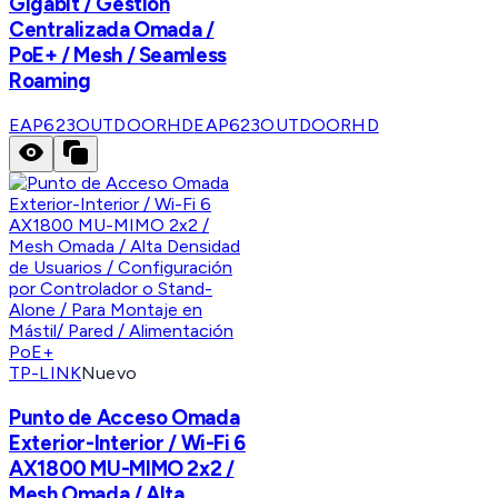
Gigabit / Gestión
Centralizada Omada /
PoE+ / Mesh / Seamless
Roaming
EAP623OUTDOORHD
EAP623OUTDOORHD
TP-LINK
Nuevo
Punto de Acceso Omada
Exterior-Interior / Wi-Fi 6
AX1800 MU-MIMO 2x2 /
Mesh Omada / Alta