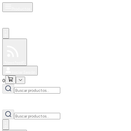
Productos
0
Especiales
Newsfeed
0
Iniciar Sesión
0
0