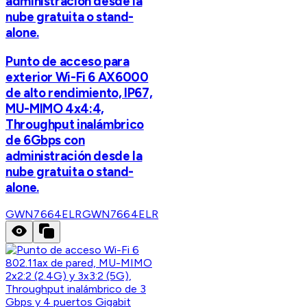
administración desde la
nube gratuita o stand-
alone.
Punto de acceso para
exterior Wi-Fi 6 AX6000
de alto rendimiento, IP67,
MU-MIMO 4x4:4,
Throughput inalámbrico
de 6Gbps con
administración desde la
nube gratuita o stand-
alone.
GWN7664ELR
GWN7664ELR