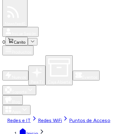
Especiales
Newsfeed
0
Iniciar Sesión
0
Carrito
Productos
Nuevos
Eventos
Para Ti
Caja Abierta
Soporte
Blog
Apps
Redes e IT
Redes WiFi
Puntos de Acceso
Inicio