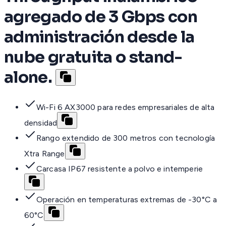
agregado de 3 Gbps con
administración desde la
nube gratuita o stand-
alone.
Wi-Fi 6 AX3000 para redes empresariales de alta
densidad
Rango extendido de 300 metros con tecnología
Xtra Range
Carcasa IP67 resistente a polvo e intemperie
Operación en temperaturas extremas de -30°C a
60°C