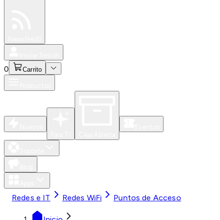
Especiales
Newsfeed
0
Iniciar Sesión
0
Carrito
Productos
Nuevos
Eventos
Para Ti
Caja Abierta
Soporte
Blog
Apps
Redes e IT
Redes WiFi
Puntos de Acceso
Inicio