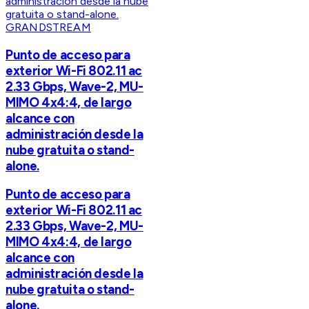
GRANDSTREAM
Punto de acceso para
exterior Wi-Fi 802.11 ac
2.33 Gbps, Wave-2, MU-
MIMO 4x4:4, de largo
alcance con
administración desde la
nube gratuita o stand-
alone.
Punto de acceso para
exterior Wi-Fi 802.11 ac
2.33 Gbps, Wave-2, MU-
MIMO 4x4:4, de largo
alcance con
administración desde la
nube gratuita o stand-
alone.