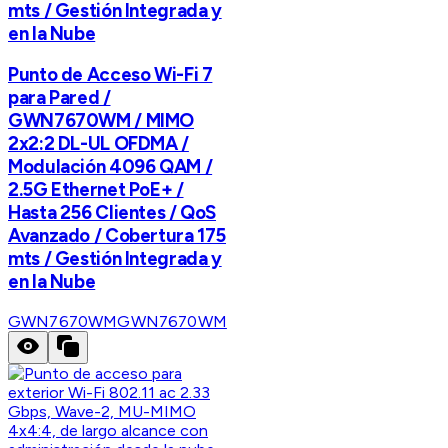
mts / Gestión Integrada y
en la Nube
Punto de Acceso Wi-Fi 7
para Pared /
GWN7670WM / MIMO
2x2:2 DL-UL OFDMA /
Modulación 4096 QAM /
2.5G Ethernet PoE+ /
Hasta 256 Clientes / QoS
Avanzado / Cobertura 175
mts / Gestión Integrada y
en la Nube
GWN7670WM
GWN7670WM