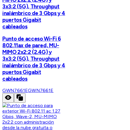
3x3:2 (5G), Throughput
inalámbrico de 3 Gbps y 4
puertos Gigabit
cableados
Punto de acceso Wi-Fi 6
802.11ax de pared, MU-
MIMO 2x2:2 (2.4G) y
3x3:2 (5G), Throughput
inalámbrico de 3 Gbps y 4
puertos Gigabit
cableados
GWN7661E
GWN7661E