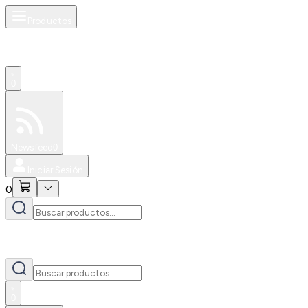
Productos
0
Especiales
Newsfeed
0
Iniciar Sesión
0
0