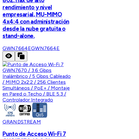
802.11ax de alto
rendimiento y nivel
empresarial, MU-MIMO
4x4:4 con administración
desde la nube gratuita o
stand-alone.
GWN7664E
GWN7664E
GRANDSTREAM
Punto de Acceso Wi-Fi 7