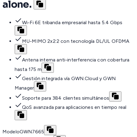
alone.
Wi-Fi 6E tribanda empresarial hasta 5.4 Gbps
MU-MIMO 2x2:2 con tecnología DL/UL OFDMA
Antena interna anti-interferencia con cobertura
hasta 175 m
Gestión integrada vía GWN.Cloud y GWN
Manager
Soporte para 384 clientes simultáneos
QoS avanzada para aplicaciones en tiempo real
Modelo
GWN7665