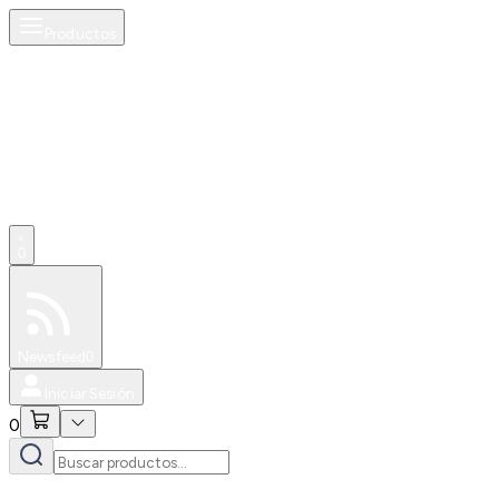
Productos
0
Especiales
Newsfeed
0
Iniciar Sesión
0