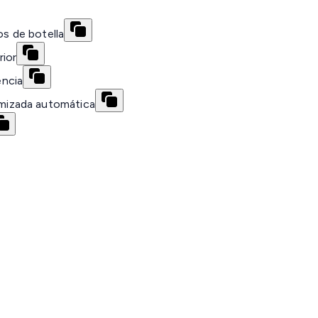
os de botella
rior
encia
mizada automática