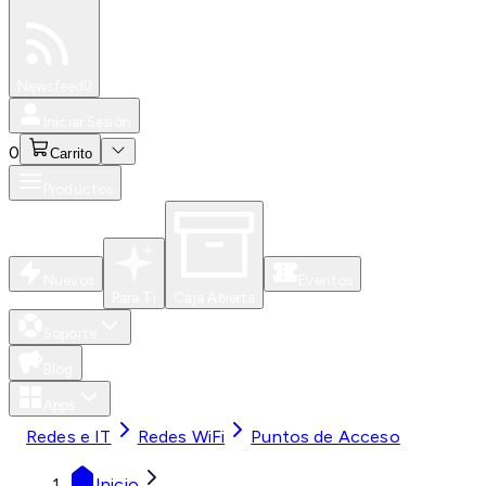
Especiales
Newsfeed
0
Iniciar Sesión
0
Carrito
Productos
Nuevos
Eventos
Para Ti
Caja Abierta
Soporte
Blog
Apps
Redes e IT
Redes WiFi
Puntos de Acceso
Inicio