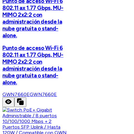
Punto de acceso Wi-Fi 6
802.11 ax 1.77 Gbps, MU-
MIMO 2x2:2 con
administración desde la
nube gratuita o stand-
alone.
Punto de acceso Wi-Fi 6
802.11 ax 1.77 Gbps, MU-
MIMO 2x2:2 con
administración desde la
nube gratuita o stand-
alone.
GWN7660E
GWN7660E