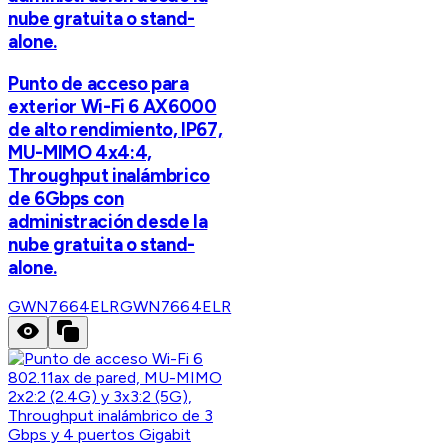
nube gratuita o stand-
alone.
Punto de acceso para
exterior Wi-Fi 6 AX6000
de alto rendimiento, IP67,
MU-MIMO 4x4:4,
Throughput inalámbrico
de 6Gbps con
administración desde la
nube gratuita o stand-
alone.
GWN7664ELR
GWN7664ELR