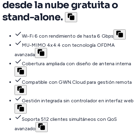
desde la nube gratuita o
stand-alone.
Wi-Fi 6 con rendimiento de hasta 6 Gbps
MU-MIMO 4x4:4 con tecnología OFDMA
avanzada
Cobertura ampliada con diseño de antena interna
Compatible con GWN.Cloud para gestión remota
Gestión integrada sin controlador en interfaz web
Soporta 512 clientes simultáneos con QoS
avanzado