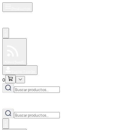
Productos
0
Especiales
Newsfeed
0
Iniciar Sesión
0
0