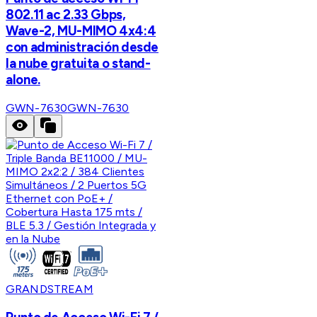
802.11 ac 2.33 Gbps,
Wave-2, MU-MIMO 4x4:4
con administración desde
la nube gratuita o stand-
alone.
GWN-7630
GWN-7630
GRANDSTREAM