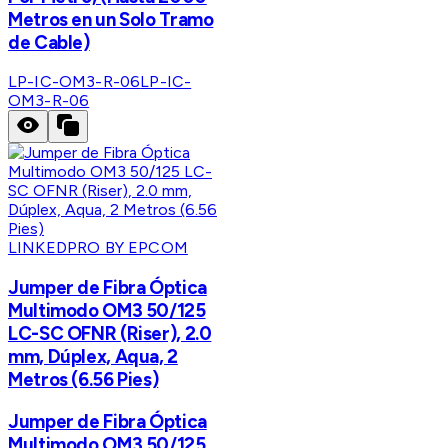
Metros en un Solo Tramo
de Cable)
LP-IC-OM3-R-06
LP-IC-
OM3-R-06
LINKEDPRO BY EPCOM
Jumper de Fibra Óptica
Multimodo OM3 50/125
LC-SC OFNR (Riser), 2.0
mm, Dúplex, Aqua, 2
Metros (6.56 Pies)
Jumper de Fibra Óptica
Multimodo OM3 50/125