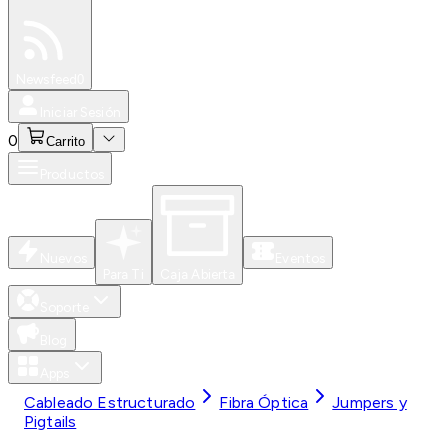
Especiales
Newsfeed
0
Iniciar Sesión
0
Carrito
Productos
Nuevos
Eventos
Para Ti
Caja Abierta
Soporte
Blog
Apps
Cableado Estructurado
Fibra Óptica
Jumpers y
Pigtails