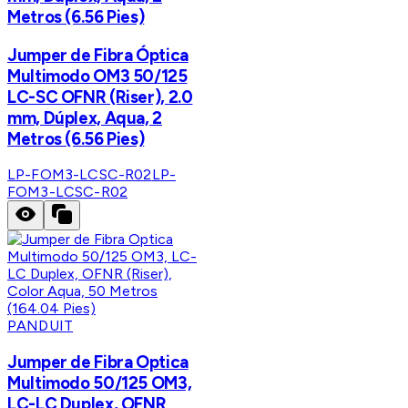
Metros (6.56 Pies)
Jumper de Fibra Óptica
Multimodo OM3 50/125
LC-SC OFNR (Riser), 2.0
mm, Dúplex, Aqua, 2
Metros (6.56 Pies)
LP-FOM3-LCSC-R02
LP-
FOM3-LCSC-R02
PANDUIT
Jumper de Fibra Optica
Multimodo 50/125 OM3,
LC-LC Duplex, OFNR