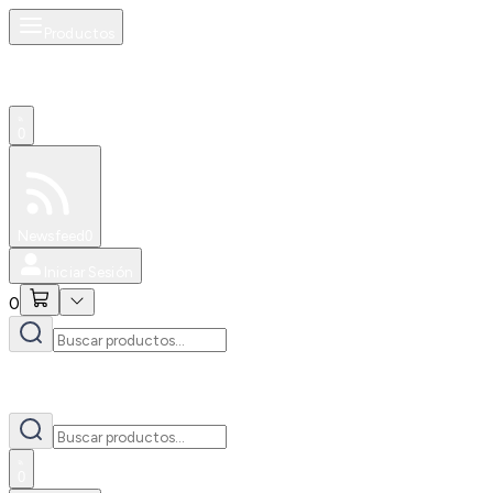
Productos
0
Especiales
Newsfeed
0
Iniciar Sesión
0
0