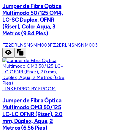
Jumper de Fibra Optica
Multimodo 50/125 OM4,
LC-SC Duplex, OFNR
(Riser), Color Aqua, 3
Metros (9.84 Pies)
FZ2ERLNSNSNM003
FZ2ERLNSNSNM003
LINKEDPRO BY EPCOM
Jumper de Fibra Óptica
Multimodo OM3 50/125
LC-LC OFNR (Riser), 2.0
mm, Dúplex, Aqua, 2
Metros (6.56 Pies)