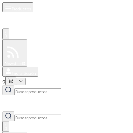
Productos
0
Especiales
Newsfeed
0
Iniciar Sesión
0
0