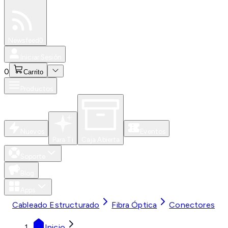
Especiales
Newsfeed
0
Iniciar Sesión
0
Carrito
Productos
Nuevos
Eventos
Para Ti
Caja Abierta
Soporte
Blog
Apps
Cableado Estructurado
Fibra Óptica
Conectores
Inicio