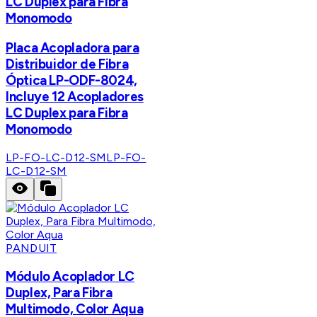
LC Duplex para Fibra
Monomodo
Placa Acopladora para
Distribuidor de Fibra
Óptica LP-ODF-8024,
Incluye 12 Acopladores
LC Duplex para Fibra
Monomodo
LP-FO-LC-D12-SM
LP-FO-
LC-D12-SM
PANDUIT
Módulo Acoplador LC
Duplex, Para Fibra
Multimodo, Color Aqua