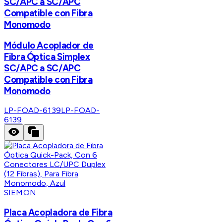
SC/APC a SC/APC
Compatible con Fibra
Monomodo
Módulo Acoplador de
Fibra Óptica Simplex
SC/APC a SC/APC
Compatible con Fibra
Monomodo
LP-FOAD-6139
LP-FOAD-
6139
SIEMON
Placa Acopladora de Fibra