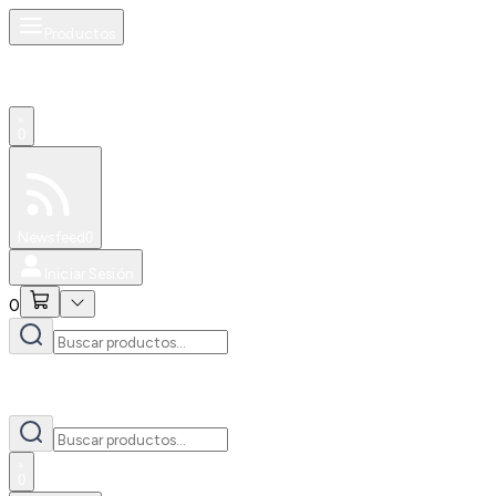
Productos
0
Especiales
Newsfeed
0
Iniciar Sesión
0
0