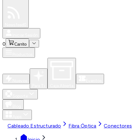
Especiales
Newsfeed
0
Iniciar Sesión
0
Carrito
Productos
Nuevos
Eventos
Para Ti
Caja Abierta
Soporte
Blog
Apps
Cableado Estructurado
Fibra Óptica
Conectores
Inicio