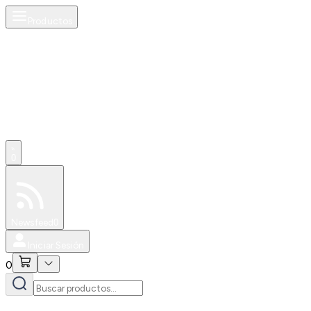
Productos
0
Especiales
Newsfeed
0
Iniciar Sesión
0