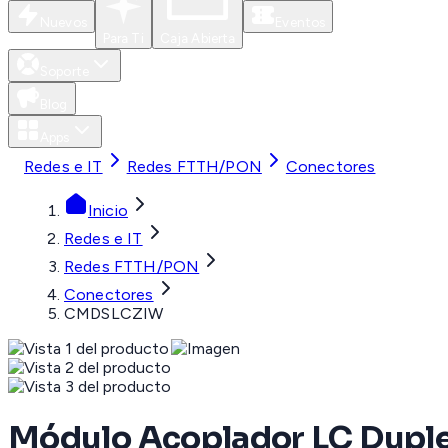
Nuevos
Eventos
Para Ti
Caja Abierta
Soporte
Blog
Apps
Redes e IT
Redes FTTH/PON
Conectores
Inicio
Redes e IT
Redes FTTH/PON
Conectores
CMDSLCZIW
Módulo Acoplador LC Duple