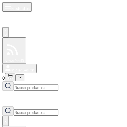
Productos
0
Especiales
Newsfeed
0
Iniciar Sesión
0
0