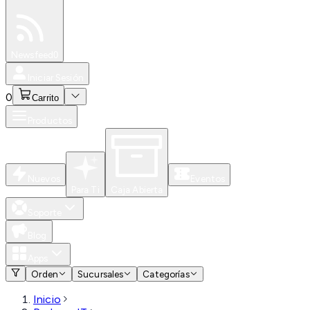
Especiales
Newsfeed
0
Iniciar Sesión
0
Carrito
Productos
Nuevos
Eventos
Para Ti
Caja Abierta
Soporte
Blog
Apps
Orden
Sucursales
Categorías
Inicio