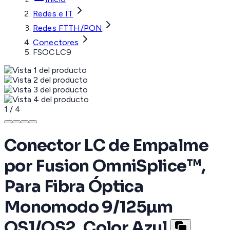
Redes e IT
Redes FTTH/PON
Conectores
FSOCLC9
1
/
4
Conector LC de Empalme
por Fusion OmniSplice™,
Para Fibra Óptica
Monomodo 9/125µm
OS1/OS2, Color Azul