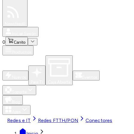
Especiales
Newsfeed
0
Iniciar Sesión
0
Carrito
Productos
Nuevos
Eventos
Para Ti
Caja Abierta
Soporte
Blog
Apps
Redes e IT
Redes FTTH/PON
Conectores
Inicio