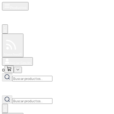
Productos
0
Especiales
Newsfeed
0
Iniciar Sesión
0
0