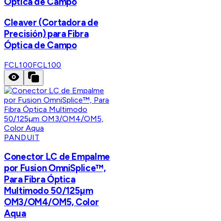
Óptica de Campo
Cleaver (Cortadora de
Precisión) para Fibra
Óptica de Campo
FCL100
FCL100
PANDUIT
Conector LC de Empalme
por Fusion OmniSplice™,
Para Fibra Óptica
Multimodo 50/125µm
OM3/OM4/OM5, Color
Aqua