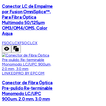
Conector LC de Empalme
por Fusion OmniSplice™,
Para Fibra Óptica
Multimodo 50/125µm
OM3/OM4/OM5, Color
Aqua
FSOCLCX
FSOCLCX
LINKEDPRO BY EPCOM
Conector de Fibra Óptica
Pre-pulido Re-terminable
Monomodo LC/UPC
900um, 2.0 mm, 3.0 mm