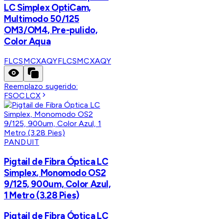
LC Simplex OptiCam,
Multimodo 50/125
OM3/OM4, Pre-pulido,
Color Aqua
FLCSMCXAQY
FLCSMCXAQY
Reemplazo sugerido:
FSOCLCX
PANDUIT
Pigtail de Fibra Óptica LC
Simplex, Monomodo OS2
9/125, 900um, Color Azul,
1 Metro (3.28 Pies)
Pigtail de Fibra Óptica LC