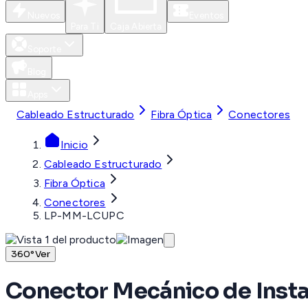
Nuevos
Eventos
Para Ti
Caja Abierta
Soporte
Blog
Apps
Cableado Estructurado
Fibra Óptica
Conectores
Inicio
Cableado Estructurado
Fibra Óptica
Conectores
LP-MM-LCUPC
360°
Ver
Conector Mecánico de Insta