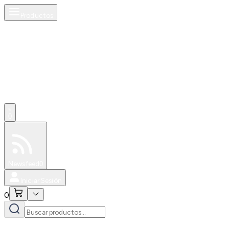
Productos
0
Especiales
Newsfeed
0
Iniciar Sesión
0