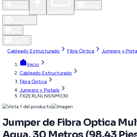
Nuevos
Eventos
Para Ti
Caja Abierta
Soporte
Blog
Apps
Cableado Estructurado
Fibra Óptica
Jumpers y Pigta
Inicio
Cableado Estructurado
Fibra Óptica
Jumpers y Pigtails
FX2ERLNLNSNM030
Jumper de Fibra Optica Mul
Aqua, 30 Metros (98.43 Pie