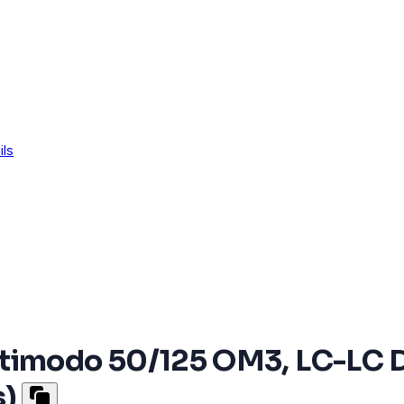
ils
timodo 50/125 OM3, LC-LC D
s)