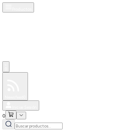
Productos
0
Especiales
Newsfeed
0
Iniciar Sesión
0