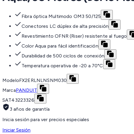
Fibra óptica Multimodo OM3 50/125
Conectores LC dúplex de alta precisión
Revestimiento OFNR (Riser) resistente al fuego
Color Aqua para fácil identificación
Durabilidad de 500 ciclos de conexión
Temperatura operativa de -20 a 70°C
Modelo
FX2ERLNLNSNM030
Marca
PANDUIT
SAT
43223326
3 años de garantía
Inicia sesión para ver precios especiales
Iniciar Sesión