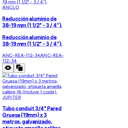
ANCLO
Reducción aluminio de
38-19 mm (1 1/2" - 3 / 4”).
Reducción aluminio de
38-19 mm (1 1/2" - 3 / 4”).
ANC-REA-112-34
ANC-REA-
112-34
JUPITER
Tubo conduit 3/4" Pared
Gruesa (19mm) x 3
metros, galvanizado,