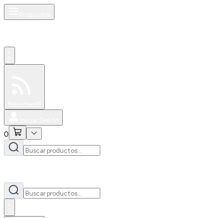
Productos
0
Especiales
Newsfeed
0
Iniciar Sesión
0
0