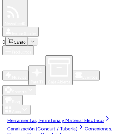
Especiales
Newsfeed
0
Iniciar Sesión
0
Carrito
Productos
Nuevos
Eventos
Para Ti
Caja Abierta
Soporte
Blog
Apps
Herramientas, Ferretería y Material Eléctrico
Canalización (Conduit / Tubería)
Conexiones,