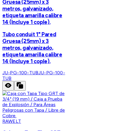
Gruesa (25mm) x 3
metros, galvanizado,
etiqueta amarilla calibre
14 (Incluye 1 cople).
Tubo conduit 1" Pared
Gruesa (25mm) x 3
metros, galvanizado,
etiqueta amarilla calibre
14 (Incluye 1 cople).
JU-PG-100-TUB
JU-PG-100-
TUB
RAWELT