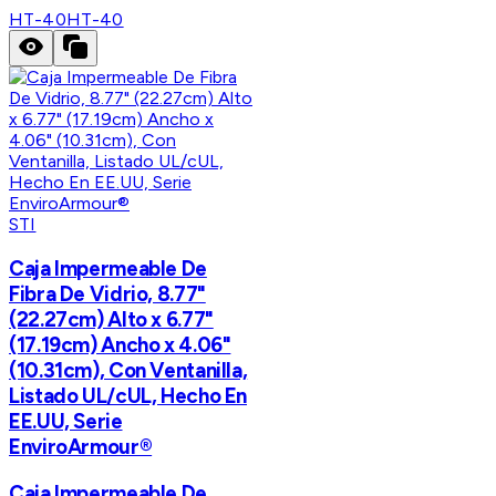
HT-40
HT-40
STI
Caja Impermeable De
Fibra De Vidrio, 8.77"
(22.27cm) Alto x 6.77"
(17.19cm) Ancho x 4.06"
(10.31cm), Con Ventanilla,
Listado UL/cUL, Hecho En
EE.UU, Serie
EnviroArmour®
Caja Impermeable De