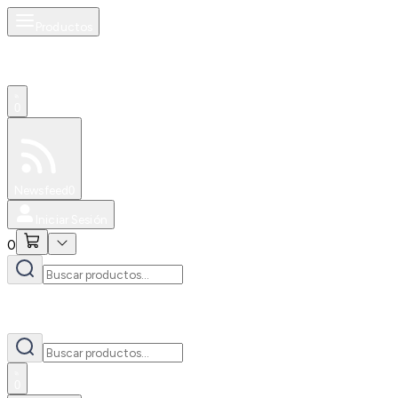
Productos
0
Especiales
Newsfeed
0
Iniciar Sesión
0
0