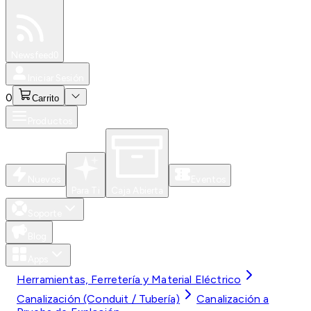
Especiales
Newsfeed
0
Iniciar Sesión
0
Carrito
Productos
Nuevos
Eventos
Para Ti
Caja Abierta
Soporte
Blog
Apps
Herramientas, Ferretería y Material Eléctrico
Canalización (Conduit / Tubería)
Canalización a