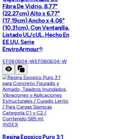
Fibra De Vidrio, 8.77"
(22.27cm) Alto x 6.77"
(17.19cm) Ancho x 4.06"
(10.31cm), Con Ventanilla,
Listado UL/cUL, Hecho En
EE.UU, Serie
EnviroArmour®
EF080604-W
EF080604-W
INDEX
Resina Epoxico Puro 3:1