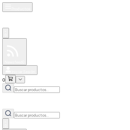
Productos
0
Especiales
Newsfeed
0
Iniciar Sesión
0
0