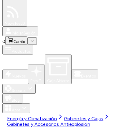
Especiales
Newsfeed
0
Iniciar Sesión
0
Carrito
Productos
Nuevos
Eventos
Para Ti
Caja Abierta
Soporte
Blog
Apps
Energía y Climatización
Gabinetes y Cajas
Gabinetes y Accesorios Antiexplosión