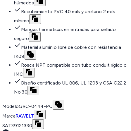
húmedos
Recubrimiento PVC 40 mils y uretano 2 mils
mínimo
Mangas herméticas en entradas para sellado
seguro
Material aluminio libre de cobre con resistencia
IK09
Rosca NPT compatible con tubo conduit rígido o
IMC
Diseño certificado UL 886, UL 1203 y CSA C22.2
No.30
Modelo
GRC-0444-PC
Marca
RAWELT
SAT
39121330