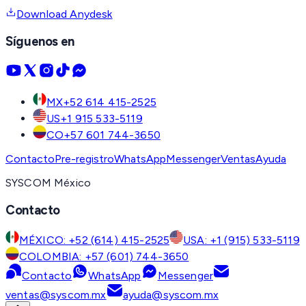
Download Anydesk
Síguenos en
MX
+52 614 415-2525
US
+1 915 533-5119
CO
+57 601 744-3650
Contacto
Pre-registro
WhatsApp
Messenger
Ventas
Ayuda
SYSCOM México
Contacto
MÉXICO: +52 (614) 415-2525
USA: +1 (915) 533-5119
COLOMBIA: +57 (601) 744-3650
Contacto
WhatsApp
Messenger
ventas@syscom.mx
ayuda@syscom.mx