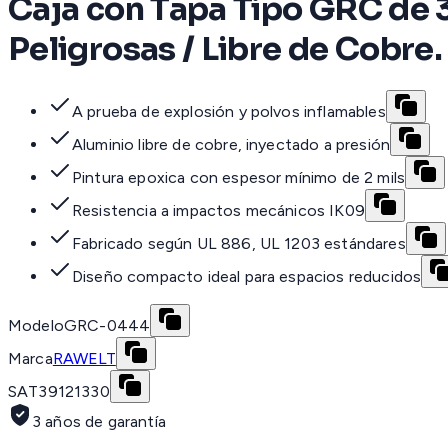
Caja con Tapa Tipo GRC de 3
Peligrosas / Libre de Cobre.
A prueba de explosión y polvos inflamables
Aluminio libre de cobre, inyectado a presión
Pintura epoxica con espesor mínimo de 2 mils
Resistencia a impactos mecánicos IK09
Fabricado según UL 886, UL 1203 estándares
Diseño compacto ideal para espacios reducidos
Modelo
GRC-0444
Marca
RAWELT
SAT
39121330
3 años de garantía