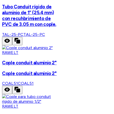
Tubo Conduit rígido de
aluminio de 1” (25.4 mm)
con recuhbrimiento de
PVC de 3.05 m con cople.
TAL-25-PC
TAL-25-PC
RAWELT
Cople conduit aluminio 2"
Cople conduit aluminio 2"
COAL51
COAL51
RAWELT