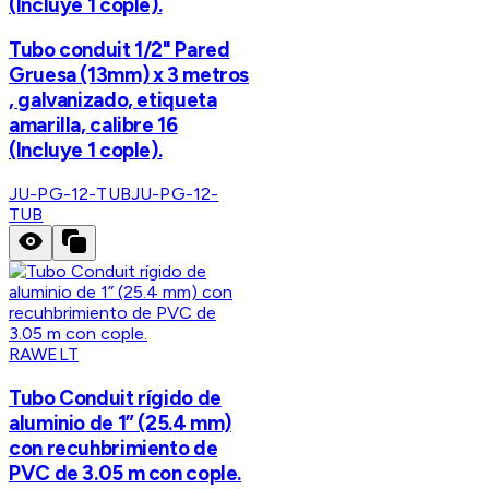
(Incluye 1 cople).
Tubo conduit 1/2" Pared
Gruesa (13mm) x 3 metros
, galvanizado, etiqueta
amarilla, calibre 16
(Incluye 1 cople).
JU-PG-12-TUB
JU-PG-12-
TUB
RAWELT
Tubo Conduit rígido de
aluminio de 1” (25.4 mm)
con recuhbrimiento de
PVC de 3.05 m con cople.