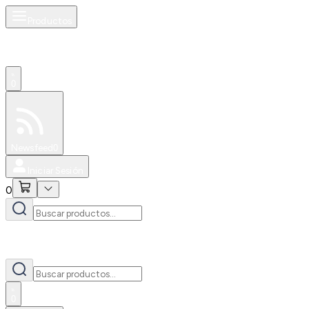
Productos
0
Especiales
Newsfeed
0
Iniciar Sesión
0
0