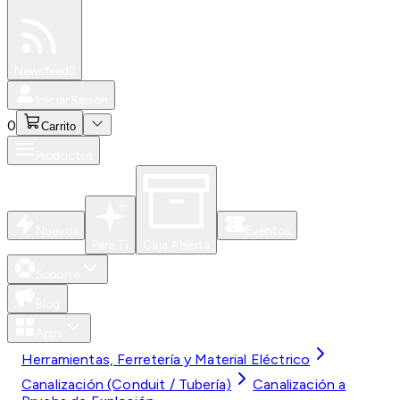
Especiales
Newsfeed
0
Iniciar Sesión
0
Carrito
Productos
Nuevos
Eventos
Para Ti
Caja Abierta
Soporte
Blog
Apps
Herramientas, Ferretería y Material Eléctrico
Canalización (Conduit / Tubería)
Canalización a