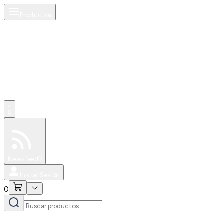
Productos
0
Especiales
Newsfeed
0
Iniciar Sesión
0