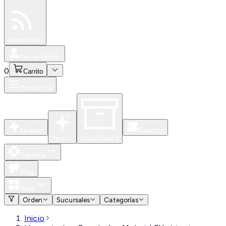
Especiales
Newsfeed
0
Iniciar Sesión
0
Carrito
Productos
Nuevos
Eventos
Para Ti
Caja Abierta
Soporte
Blog
Apps
Orden
Sucursales
Categorías
Inicio