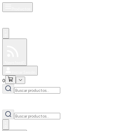
Productos
0
Especiales
Newsfeed
0
Iniciar Sesión
0
0