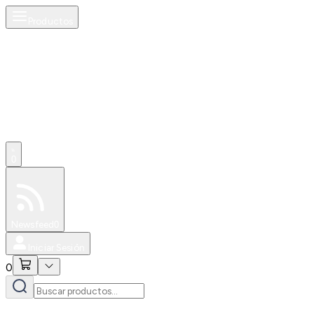
Productos
0
Especiales
Newsfeed
0
Iniciar Sesión
0