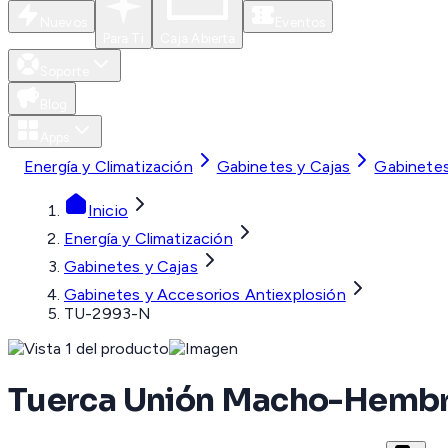
Nuevos
Eventos
Para Ti
Caja Abierta
Soporte
Blog
Apps
Energía y Climatización
Gabinetes y Cajas
Gabinetes
Inicio
Energía y Climatización
Gabinetes y Cajas
Gabinetes y Accesorios Antiexplosión
TU-2993-N
Tuerca Unión Macho-Hembra 