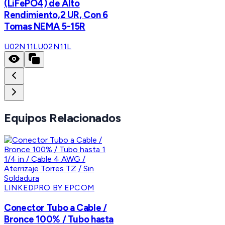
(LiFePO4) de Alto
Rendimiento,2 UR, Con 6
Tomas NEMA 5-15R
U02N11L
U02N11L
Equipos Relacionados
LINKEDPRO BY EPCOM
Conector Tubo a Cable /
Bronce 100% / Tubo hasta