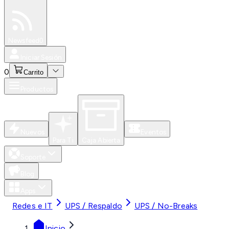
Especiales
Newsfeed
0
Iniciar Sesión
0
Carrito
Productos
Nuevos
Eventos
Para Ti
Caja Abierta
Soporte
Blog
Apps
Redes e IT
UPS / Respaldo
UPS / No-Breaks
Inicio