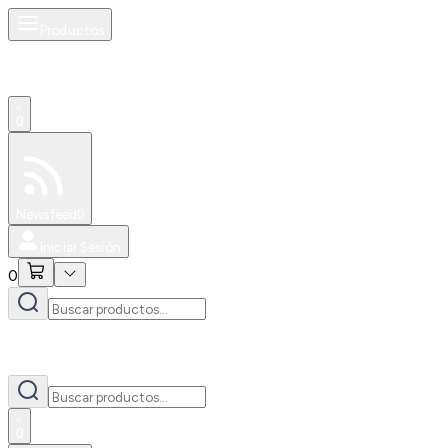
Productos
0
Especiales
Newsfeed
0
Iniciar Sesión
0
0