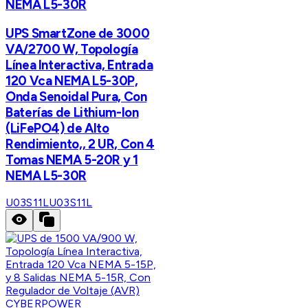
NEMA L5-30R
UPS SmartZone de 3000
VA/2700 W, Topología
Línea Interactiva, Entrada
120 Vca NEMA L5-30P,
Onda Senoidal Pura, Con
Baterías de Lithium-Ion
(LiFePO4) de Alto
Rendimiento,, 2 UR, Con 4
Tomas NEMA 5-20R y 1
NEMA L5-30R
U03S11L
U03S11L
CYBERPOWER