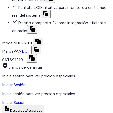
Pantalla LCD intuitiva para monitoreo en tiempo
real del sistema
Diseño compacto 2U para integración eficiente
en racks
Modelo
U02N11L
Marca
PANDUIT
SAT
39121011
3 años de garantía
Inicia sesión para ver precios especiales
Iniciar Sesión
Inicia sesión para ver precios especiales
Iniciar Sesión
Descargas
Descargas