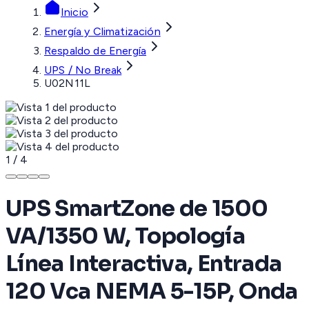
Inicio
Energía y Climatización
Respaldo de Energía
UPS / No Break
U02N11L
1
/
4
UPS SmartZone de 1500
VA/1350 W, Topología
Línea Interactiva, Entrada
120 Vca NEMA 5-15P, Onda