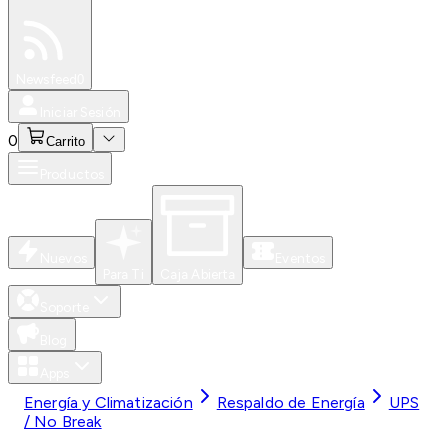
Especiales
Newsfeed
0
Iniciar Sesión
0
Carrito
Productos
Nuevos
Eventos
Para Ti
Caja Abierta
Soporte
Blog
Apps
Energía y Climatización
Respaldo de Energía
UPS
/ No Break