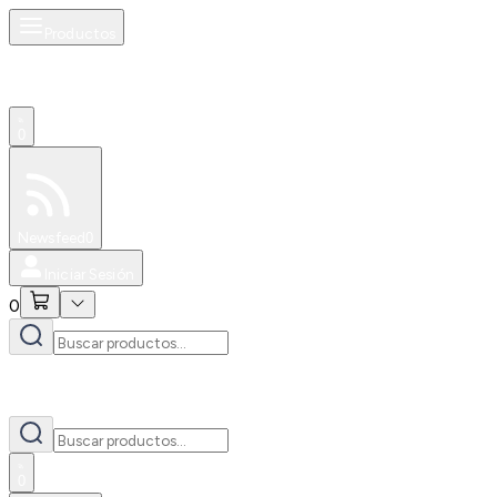
Productos
0
Especiales
Newsfeed
0
Iniciar Sesión
0
0