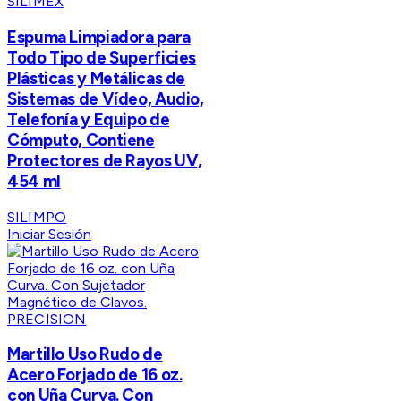
SILIMEX
Espuma Limpiadora para
Todo Tipo de Superficies
Plásticas y Metálicas de
Sistemas de Vídeo, Audio,
Telefonía y Equipo de
Cómputo, Contiene
Protectores de Rayos UV,
454 ml
SILIMPO
Iniciar Sesión
PRECISION
Martillo Uso Rudo de
Acero Forjado de 16 oz.
con Uña Curva. Con