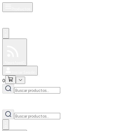
Productos
0
Especiales
Newsfeed
0
Iniciar Sesión
0
0