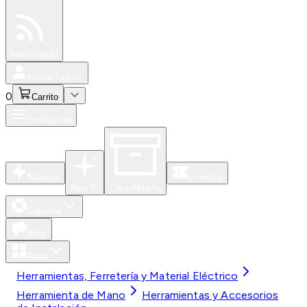
Especiales
Newsfeed
0
Iniciar Sesión
0
Carrito
Productos
Nuevos
Eventos
Para Ti
Caja Abierta
Soporte
Blog
Apps
Herramientas, Ferretería y Material Eléctrico
Herramienta de Mano
Herramientas y Accesorios