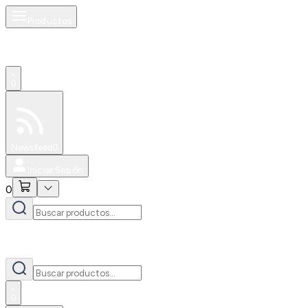
Productos
0
Especiales
Newsfeed
0
Iniciar Sesión
0
0