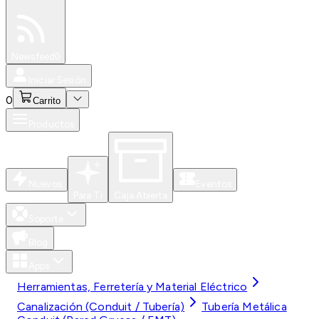
Especiales
Newsfeed
0
Iniciar Sesión
0
Carrito
Productos
Nuevos
Eventos
Para Ti
Caja Abierta
Soporte
Blog
Apps
Herramientas, Ferretería y Material Eléctrico
Canalización (Conduit / Tubería)
Tubería Metálica