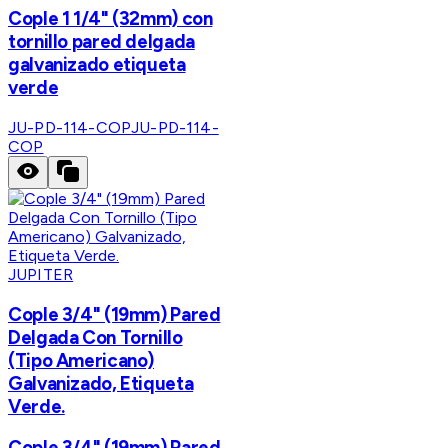
Cople 1 1/4" (32mm) con
tornillo pared delgada
galvanizado etiqueta
verde
JU-PD-114-COP
JU-PD-114-
COP
JUPITER
Cople 3/4" (19mm) Pared
Delgada Con Tornillo
(Tipo Americano)
Galvanizado, Etiqueta
Verde.
Cople 3/4" (19mm) Pared