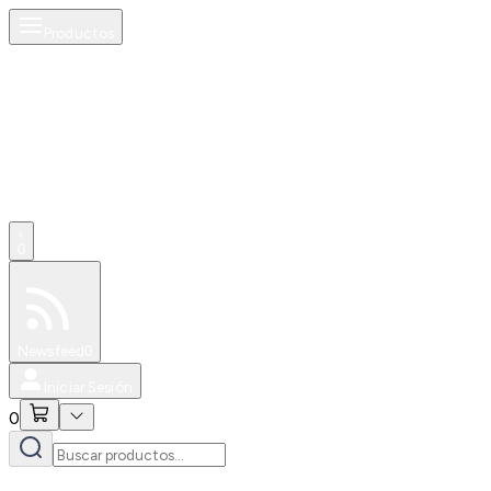
Productos
0
Especiales
Newsfeed
0
Iniciar Sesión
0