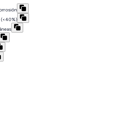
orrosión
d (<40%)
ráneas