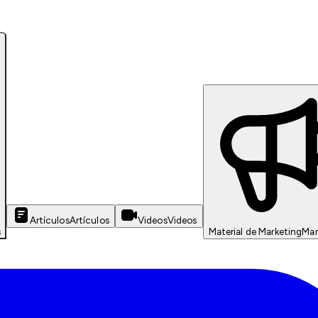
Artículos
Artículos
Videos
Videos
s
Material de Marketing
Mar