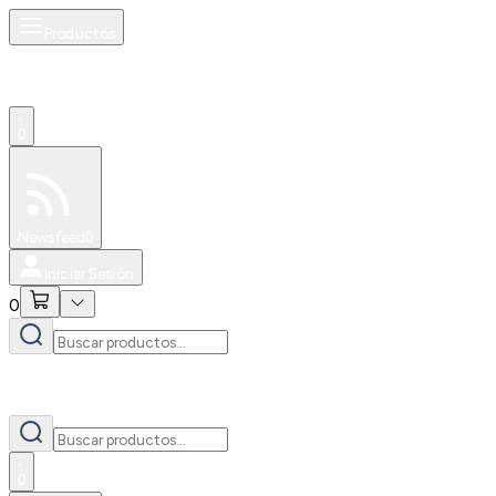
Productos
0
Especiales
Newsfeed
0
Iniciar Sesión
0
0