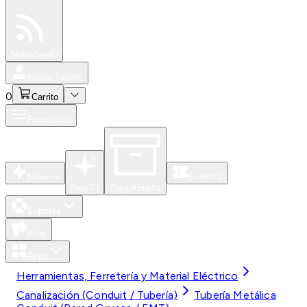
Especiales
Newsfeed
0
Iniciar Sesión
0
Carrito
Productos
Nuevos
Eventos
Para Ti
Caja Abierta
Soporte
Blog
Apps
Herramientas, Ferretería y Material Eléctrico
Canalización (Conduit / Tubería)
Tubería Metálica