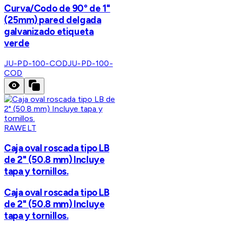
Curva/Codo de 90° de 1"
(25mm) pared delgada
galvanizado etiqueta
verde
JU-PD-100-COD
JU-PD-100-
COD
RAWELT
Caja oval roscada tipo LB
de 2" (50.8 mm) Incluye
tapa y tornillos.
Caja oval roscada tipo LB
de 2" (50.8 mm) Incluye
tapa y tornillos.