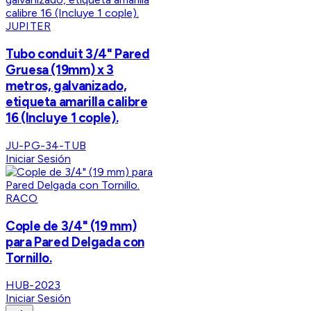
JUPITER
Tubo conduit 3/4" Pared
Gruesa (19mm) x 3
metros, galvanizado,
etiqueta amarilla calibre
16 (Incluye 1 cople).
JU-PG-34-TUB
Iniciar Sesión
RACO
Cople de 3/4" (19 mm)
para Pared Delgada con
Tornillo.
HUB-2023
Iniciar Sesión