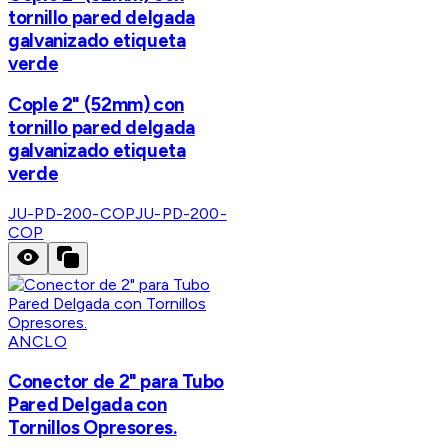
tornillo pared delgada
galvanizado etiqueta
verde
Cople 2" (52mm) con
tornillo pared delgada
galvanizado etiqueta
verde
JU-PD-200-COP
JU-PD-200-
COP
ANCLO
Conector de 2" para Tubo
Pared Delgada con
Tornillos Opresores.