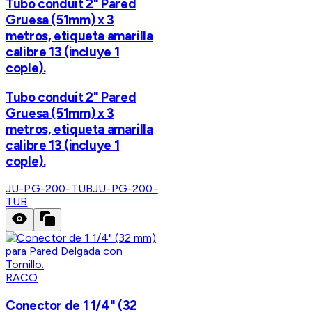
Tubo conduit 2" Pared
Gruesa (51mm) x 3
metros, etiqueta amarilla
calibre 13 (incluye 1
cople).
Tubo conduit 2" Pared
Gruesa (51mm) x 3
metros, etiqueta amarilla
calibre 13 (incluye 1
cople).
JU-PG-200-TUB
JU-PG-200-
TUB
RACO
Conector de 1 1/4" (32