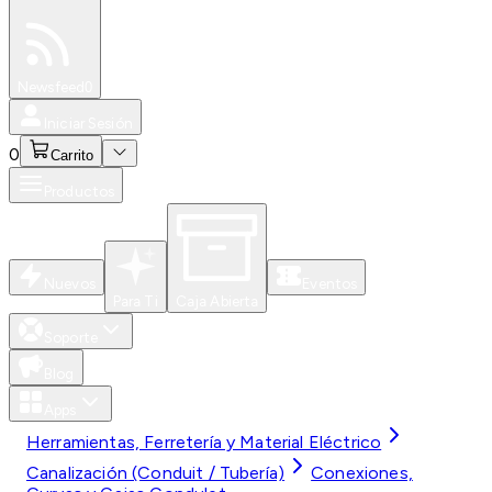
Especiales
Newsfeed
0
Iniciar Sesión
0
Carrito
Productos
Nuevos
Eventos
Para Ti
Caja Abierta
Soporte
Blog
Apps
Herramientas, Ferretería y Material Eléctrico
Canalización (Conduit / Tubería)
Conexiones,