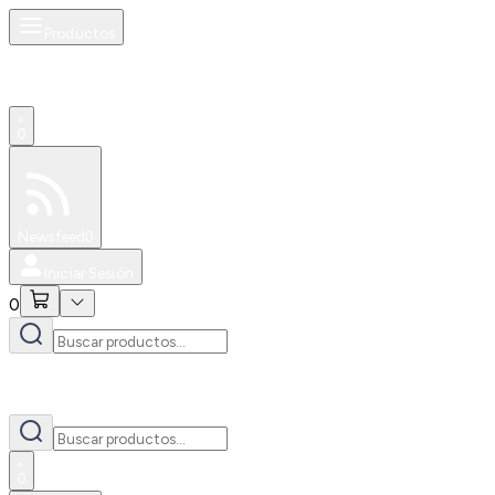
Productos
0
Especiales
Newsfeed
0
Iniciar Sesión
0
0